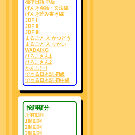
標準日語 中級
げんき会話・文法編
げんき読み書き編
JBP I
JBP II
JBP III
まるごと 入 かつどう
まるごと 入 りかい
WADAIKO
ひろこさん1
ひろこさん2
かんじ(一)
できる日本語 初級
できる日本語 初中級
按詞類分
所有動詞
1類動詞
2類動詞
3類動詞