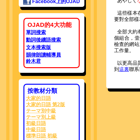
あ
やしく
Facebook上的OJAD
這些樣本
要對全部樣
OJAD的4大功能
全部大約有
單詞搜索
個組合，壹
動詞後續語搜索
檢查的網站
文本搜索版
工作量。
韻律朗讀輔導員
鈴木君
以更高品
到
這裏
聯系
按教材分類
大家的日語
大家的日語 第2版
テーマ別中級
テーマ別上級
初級日語
中級日語
標準日語 初級