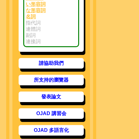
い形容詞
な形容詞
名詞
指代詞
連體詞
副詞
連接詞
請協助我們
所支持的瀏覽器
發表論文
OJAD 講習会
OJAD 多語言化