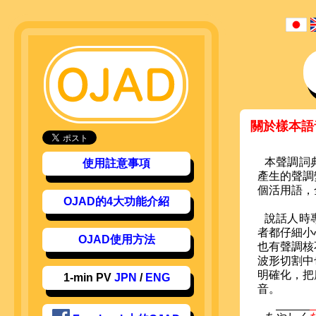
關於樣本語
本聲調詞
使用註意事項
產生的聲調
個活用語，
OJAD的4大功能介紹
說話人時
者都仔細小
OJAD使用方法
也有聲調核
波形切割中
明確化，把
1-min PV
JPN
/
ENG
音。