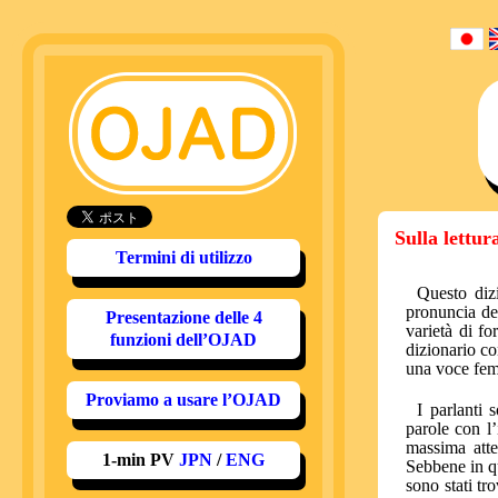
Sulla lettur
Termini di utilizzo
Questo dizi
pronuncia del
Presentazione delle 4
varietà di f
funzioni dell’OJAD
dizionario co
una voce fem
Proviamo a usare l’OJAD
I parlanti 
parole con l’
massima atte
1-min PV
JPN
/
ENG
Sebbene in qu
sono stati tr