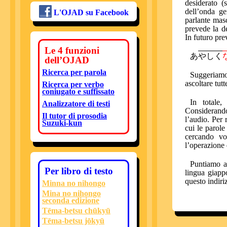
desiderato (
dell’onda ge
L'OJAD su Facebook
parlante masc
prevede la de
In futuro pre
Le 4 funzioni
あ
やしく
dell’OJAD
Ricerca per parola
Suggeriamo 
ascoltare tutt
Ricerca per verbo
coniugato e suffissato
In totale,
Analizzatore di testi
Considerando 
Il tutor di prosodia
l’audio. Per 
Suzuki-kun
cui le parole
cercando vo
l’operazione 
Puntiamo a 
Per libro di testo
lingua giapp
questo indiri
Minna no nihongo
Mina no nihongo
seconda edizione
Tēma-betsu chūkyū
Tēma-betsu jōkyū