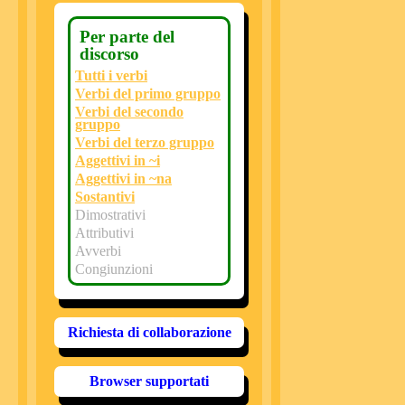
Per parte del
discorso
Tutti i verbi
Verbi del primo gruppo
Verbi del secondo
gruppo
Verbi del terzo gruppo
Aggettivi in ~i
Aggettivi in ~na
Sostantivi
Dimostrativi
Attributivi
Avverbi
Congiunzioni
Richiesta di collaborazione
Browser supportati