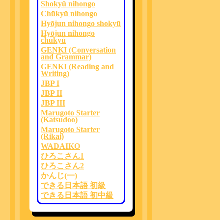
Shokyū nihongo
Chūkyū nihongo
Hyōjun nihongo shokyū
Hyōjun nihongo
chūkyū
GENKI (Conversation
and Grammar)
GENKI (Reading and
Writing)
JBP I
JBP II
JBP III
Marugoto Starter
(Katsudoo)
Marugoto Starter
(Rikai)
WADAIKO
ひろこさん1
ひろこさん2
かんじ(一)
できる日本語 初級
できる日本語 初中級