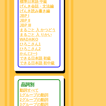
標準日本語 中級
げんき会話・文法編
げんき読み書き編
JBP I
JBP II
JBP III
まるごと 入 かつどう
まるごと 入 りかい
WADAIKO
ひろこさん1
ひろこさん2
かんじ(一)
できる日本語 初級
できる日本語 初中級
品詞別
動詞すべて
1グループの動詞
2グループの動詞
3グループの動詞