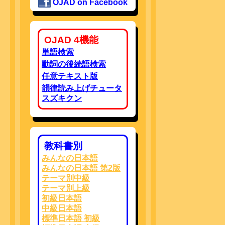
OJAD on Facebook
OJAD 4機能
単語検索
動詞の後続語検索
任意テキスト版
韻律読み上げチュータ
スズキクン
教科書別
みんなの日本語
みんなの日本語 第2版
テーマ別中級
テーマ別上級
初級日本語
中級日本語
標準日本語 初級