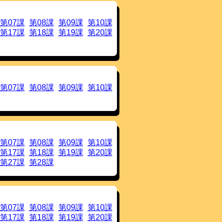
クすることでご覧になれます。
第07課
第08課
第09課
第10課
第17課
第18課
第19課
第20課
しました。
フレーズ成分（イントネーション成
した。フレーズ成分の表示を「表示」
き方を少し修正しました。
ればご連絡下さい。
第07課
第08課
第09課
第10課
加しました。
 かつどう(三修社)」を追加しました。
 りかい(三修社)」を追加しました。
ックすることでご覧になれます。
歴を追加しました。
第07課
第08課
第09課
第10課
のようになっていましたが，A1/2,
第17課
第18課
第19課
第20課
後半」とだけ表記することにしました。
第27課
第28課
加しました。
クすることでご覧になれます。
加しました。
ックすることでご覧になれます。
第07課
第08課
第09課
第10課
加しました。
第17課
第18課
第19課
第20課