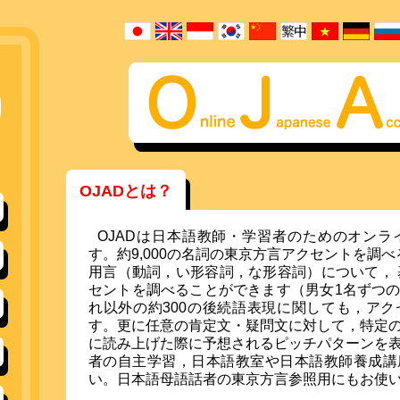
OJADとは？
OJADは日本語教師・学習者のためのオン
す。約9,000の名詞の東京方言アクセントを調べ
用言（動詞，い形容詞，な形容詞）について， 基本
セントを調べることができます（男女1名ずつ
れ以外の約300の後続語表現に関しても，ア
す。更に任意の肯定文・疑問文に対して，特定
に読み上げた際に予想されるピッチパターンを
者の自主学習，日本語教室や日本語教師養成講
い。日本語母語話者の東京方言参照用にもお使