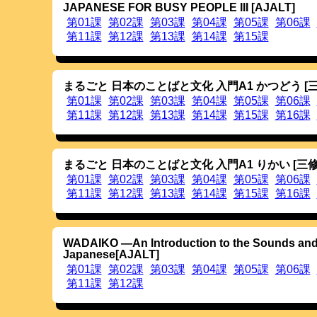
JAPANESE FOR BUSY PEOPLE III [AJALT]
20121123
OJADでは動詞の活用形として原形以外に11
第01課
第02課
第03課
第04課
第05課
第06課
それ以外の様々な後続語が接続された場合の
しました。現在約300種類の後続語を網羅し
第11課
第12課
第13課
第14課
第15課
ら，登場する動詞の後続語を全て抜き出したも
20121109
アクセス履歴
に2012年10月のアクセス履歴を
TOP画面に
OJAD 任意テキスト版
へのリンクを
20121023
検索・表示条件を，より使い易いように整理し
まるごと 日本のことばと文化 入門A1 かつどう [
表示する語を様々な観点から検索できるように
第01課
第02課
第03課
第04課
第05課
第06課
語の表示順序も様々な観点から変更できるよう
第11課
第12課
第13課
第14課
第15課
第16課
20121023
画面に表示後，行単位で位置を入れ替えたり
た。列単位での位置の入替え，削除は従来よ
は，印刷用画面上でも可能です。
20121023
オプションでピッチカーブを表示するように
印刷用ページにも反映されます。
まるごと 日本のことばと文化 入門A1 りかい [三修
20121023
音声サンプルの聴取に関して，行単位の一括
第01課
第02課
第03課
第04課
第05課
第06課
の一括再生を可能にしました。行単位の再生
第11課
第12課
第13課
第14課
第15課
第16課
再生は列上部にある赤青アイコン，ページ単
ンをクリックして下さい。
これらのアイコンはクリックで再生ですが，
ダウンロードできます。行単位，列単位，ペ
教育・学習にご活用下さい。
WADAIKO ―An Introduction to the Sounds and
20121006
一部の音声サンプルの切り出し誤りを修正しま
Japanese[AJALT]
20121002
アクセス履歴
に2012年9月のアクセス履歴を追
第01課
第02課
第03課
第04課
第05課
第06課
20120922
「音声が聞こえない」場合があることについて
第11課
第12課
詳細は
音声を聞くためには
をご覧下さい。
みんなの教材サイト
にOJADを登録いたしまし
20120903
TOP画面に
アクセス履歴
を追加しました。