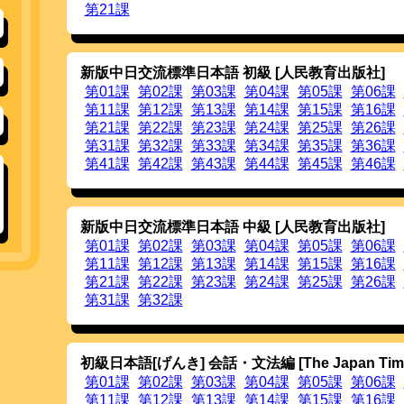
20140113
ベトナム語版を追加しました。上部の国旗をク
第21課
20140108
アクセス履歴
に2013年12月のアクセス履歴を
中国語版を追加しました。上部の国旗をクリッ
20131231
TOP画面に
教科書の追加
へのリンクを追加しま
新版中日交流標準日本語 初級 [人民教育出版社]
20131222
韓国語版を追加しました。上部の国旗をクリッ
第01課
第02課
第03課
第04課
第05課
第06課
20131219
アクセス履歴
に2013年11月のアクセス履歴を
インドネシア語版を追加しました。上部の国
第11課
第12課
第13課
第14課
第15課
第16課
す。
第21課
第22課
第23課
第24課
第25課
第26課
20131126
教科書「みんなの日本語 初級 第2版 （ス
第31課
第32課
第33課
第34課
第35課
第36課
た。
第41課
第42課
第43課
第44課
第45課
第46課
20131104
アクセス履歴
に2013年10月のアクセス履歴を
20131009
アクセス履歴
に2013年9月のアクセス履歴を追
TOP画面に
OJAD 多言語化
へのリンクを追加
お願いします。
新版中日交流標準日本語 中級 [人民教育出版社]
20130920
スズキクンの出力結果に対して，アクセント
第01課
第02課
第03課
第04課
第05課
第06課
た。出力結果の読み（平仮名列）をクリックする
す。
第11課
第12課
第13課
第14課
第15課
第16課
第21課
第22課
第23課
第24課
第25課
第26課
20130909
アクセス履歴
に2013年8月のアクセス履歴を追
第31課
第32課
20130825
OJADの英語化を行いました。トップページの
アクセス履歴
に2013年7月のアクセス履歴を追
20130704
アクセス履歴
に2013年6月のアクセス履歴を追
20130612
アクセス履歴
に2013年5月のアクセス履歴を追
初級日本語[げんき] 会話・文法編 [The Japan Tim
20130522
スズキクンを疑問文に対応させました。文末
第01課
第02課
第03課
第04課
第05課
第06課
ターンが疑問調になります。
第11課
第12課
第13課
第14課
第15課
第16課