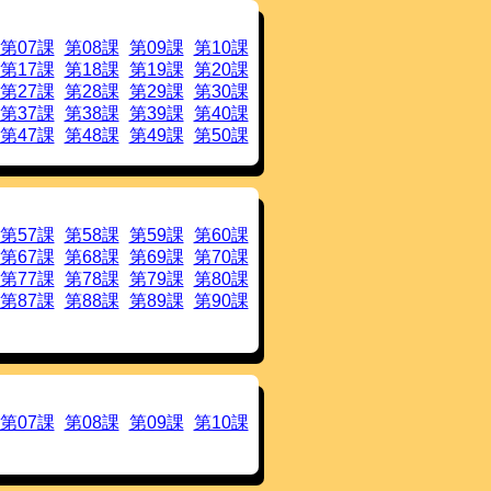
ントが規範型です。
ました。
第07課
第08課
第09課
第10課
した。
ご利用にあたって
をご参照下さ
第17課
第18課
第19課
第20課
第27課
第28課
第29課
第30課
さんから，
お茶目なメッセージ
を戴き
第37課
第38課
第39課
第40課
第47課
第48課
第49課
第50課
ター発表
にてOJAD を公開しました。
第57課
第58課
第59課
第60課
第67課
第68課
第69課
第70課
第77課
第78課
第79課
第80課
第87課
第88課
第89課
第90課
第07課
第08課
第09課
第10課