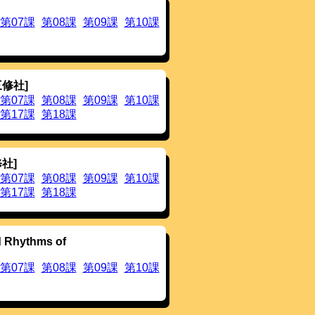
種類の後続語を対象としてきましたが，
第07課
第08課
第09課
第10課
アクセントを検索できる
ページ
を用意
ています。これは複数の日本語教科書か
のです。
追加しました。
追加しました。
ました。
三修社]
しました。
第07課
第08課
第09課
第10課
にしました。
第17課
第18課
，行単位で削除できるようにしまし
り可能です。行単位・列単位での編集
しました。なお，ピッチカーブ表示は
社]
再生，列単位の一括再生，ページ単位
第07課
第08課
第09課
第10課
は行左端の赤青アイコン，列単位での
第17課
第18課
位での再生はページ左下の赤青アイコ
シフト＋クリックで，音声ファイルを
ージ単位での音声をダウンロードし，
 Rhythms of
した。
加しました。
第07課
第08課
第09課
第10課
対処しました。
た。