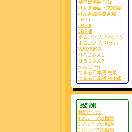
標準日本語 中級
げんき会話・文法編
げんき読み書き編
JBP I
JBP II
JBP III
まるごと 入 かつどう
まるごと 入 りかい
WADAIKO
ひろこさん1
ひろこさん2
かんじ(一)
できる日本語 初級
できる日本語 初中級
品詞別
動詞すべて
1グループの動詞
2グループの動詞
3グループの動詞