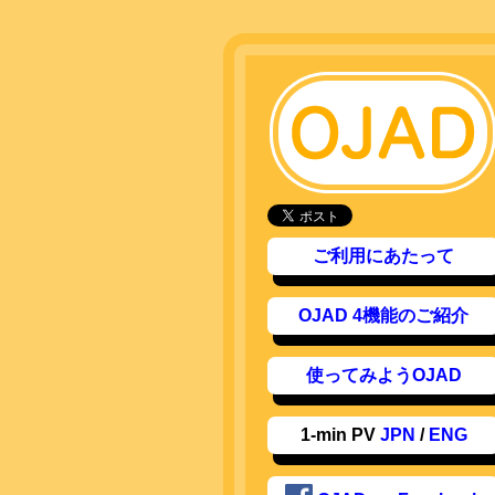
ご利用にあたって
OJAD 4機能のご紹介
使ってみようOJAD
1-min PV
JPN
/
ENG