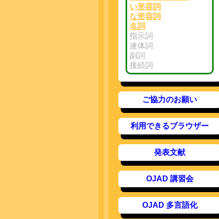
い形容詞
な形容詞
名詞
指示詞
連体詞
副詞
接続詞
ご協力のお願い
利用できるブラウザー
発表文献
OJAD 講習会
OJAD 多言語化