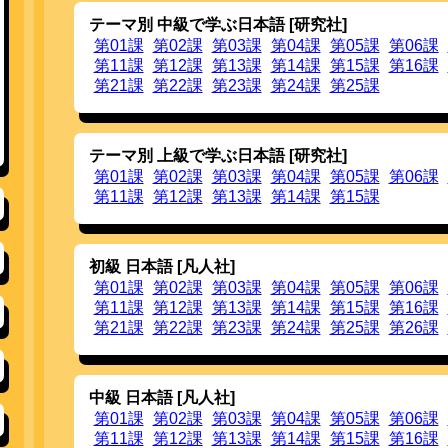
改善しました。
複合名詞，連濁の読みを改善しました。
テーマ別 中級で学ぶ日本語 [研究社]
20140824
タイ語版を追加しました。上部の国旗をクリッ
第01課
第02課
第03課
第04課
第05課
第06課
第11課
第12課
第13課
第14課
第15課
第16課
20140725
スズキクンの喋る化に伴い，
デモページ
を修正
スズキクンのピッチパターン表示において，
第21課
第22課
第23課
第24課
第25課
分）をグレー表示するオプションを追加しま
として
これ
を実行してみて下さい。
スズキクンのピッチ表示において，カーブの描
不具合はないと思いますが，お気付きの点があ
テーマ別 上級で学ぶ日本語 [研究社]
20140709
スズキクンに喋る機能を付与しました。
スズキクンの挨拶は
こちら
。
第01課
第02課
第03課
第04課
第05課
第06課
喋るスズキクンを詳しく知りたい方は
こちら
。
第11課
第12課
第13課
第14課
第15課
20140704
アクセス履歴
に2014年6月のアクセス履歴を追
教科書「まるごと 日本のことばと文化 入門A1
教科書「まるごと 日本のことばと文化 入門A1
20140612
ロシア語版を追加しました。上部の国旗をクリ
初級 日本語 [凡人社]
20140603
アクセス履歴
に2014年4月，5月のアクセス履
第01課
第02課
第03課
第04課
第05課
第06課
20140521
単語検索の難易度表記は「C2（上級後半）」
第11課
第12課
第13課
第14課
第15課
第16課
B1/2, C1/2 という表記を省いて，「上級
第21課
第22課
第23課
第24課
第25課
第26課
20140423
アクセス履歴
に2014年3月のアクセス履歴を追
20140418
繁体字版を追加しました。上部の国旗をクリッ
20140404
アクセス履歴
に2014年2月のアクセス履歴を追
中級 日本語 [凡人社]
20140307
ドイツ語版を追加しました。上部の国旗をクリ
第01課
第02課
第03課
第04課
第05課
第06課
20140217
アクセス履歴
に2014年1月のアクセス履歴を追
第11課
第12課
第13課
第14課
第15課
第16課