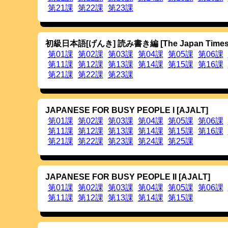
20130503
名詞を追加しました。
第21課
第22課
第23課
教科書「初級日本語[げんき]（The Japan Ti
教科書「JAPANESE FOR BUSY PEOPLE
アクセス履歴
に2013年4月のアクセス履歴を追
20130423
Twitterボタン，Facebookボタンを追加しまし
初級日本語[げんき] 読み書き編 [The Japan Times
20130410
アクセス履歴
に2013年3月のアクセス履歴を追
第01課
第02課
第03課
第04課
第05課
第06課
20130307
TOP画面に
発表文献
へのリンクを追加しました
第11課
第12課
第13課
第14課
第15課
第16課
20130306
アクセス履歴
に2013年2月のアクセス履歴を追
第21課
第22課
第23課
TOP画面に
使ってみようOJAD
へのリンクを追
OJADの使い方の名称を
OJAD 4機能のご紹介
に
画面左側のメニューを整理しました。
ご利用にあたって
，
ご協力のお願い
を修正しま
20130218
アクセス履歴
に2013年1月のアクセス履歴を追
JAPANESE FOR BUSY PEOPLE I [AJALT]
初級者モードあるいは山・丘表示モードにお
第01課
第02課
第03課
第04課
第05課
第06課
を一部修正しました。フレーズ後半の副次ア
た。
第11課
第12課
第13課
第14課
第15課
第16課
20130112
WindowsでInternet Explorerを使っ
第21課
第22課
第23課
第24課
第25課
した。まだ問題が生じるようでしたら
ご連絡下
20130105
アクセス履歴
に2012年12月のアクセス履歴を
20121206
OJADの使い方マニュアル
を作成しました。
単
スト版
，
韻律読み上げチュータ
の各々の機能
JAPANESE FOR BUSY PEOPLE II [AJALT]
す。どうぞご利用下さい。
第01課
第02課
第03課
第04課
第05課
第06課
20121205
アクセス履歴
に2012年11月のアクセス履歴を
第11課
第12課
第13課
第14課
第15課
韻律読み上げチュータ・スズキクン
で印刷用の
20121123
韻律読み上げチュータ・スズキクンを
公開し
して，（アクセント変形を考慮した）単語ア
定し，これらを初級者用，上級者用に分けて呈