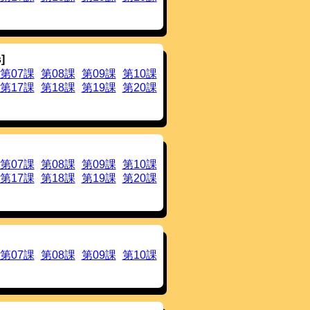
mes）」を追加しました。
（AJALT）」を追加しました。
加しました。
た。
]
加しました。
第07課
第08課
第09課
第10課
。
第17課
第18課
第19課
第20課
加しました。
加しました。
変更しました。
した。
加しました。
けるスズキクンのピッチパターン表示
第07課
第08課
第09課
第10課
クセント核を表示しないようにしまし
第17課
第18課
第19課
第20課
ている時に生じていた「表示の問題」に対応しま
さい
。
追加しました。
語検索
，
動詞の後続語検索
，
任意テキ
について，その全てを網羅していま
第07課
第08課
第09課
第10課
追加しました。
表示ができるようにしました。
ました
。これは，任意のテキストに対
クセント，及びイントネーションを推
示するものです。