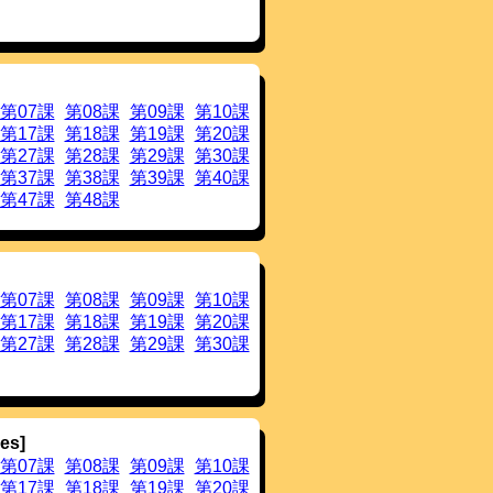
リックすることでご覧になれます。
追加しました。
クすることでご覧になれます。
した。
クすることでご覧になれます。
第07課
第08課
第09課
第10課
追加しました。
旗をクリックすることでご覧になれま
第17課
第18課
第19課
第20課
第27課
第28課
第29課
第30課
リーエーネットワーク）」を追加しまし
第37課
第38課
第39課
第40課
第47課
第48課
追加しました。
加しました。
しました。多言語化対応へのご協力を
核推定誤りを修正できるようにしまし
第07課
第08課
第09課
第10課
と，当該モーラの H/L が変わりま
第17課
第18課
第19課
第20課
第27課
第28課
第29課
第30課
加しました。
英国国旗からご覧になれます。
加しました。
加しました。
加しました。
es]
に「？」を付けると，文末のピッチパ
第07課
第08課
第09課
第10課
第17課
第18課
第19課
第20課