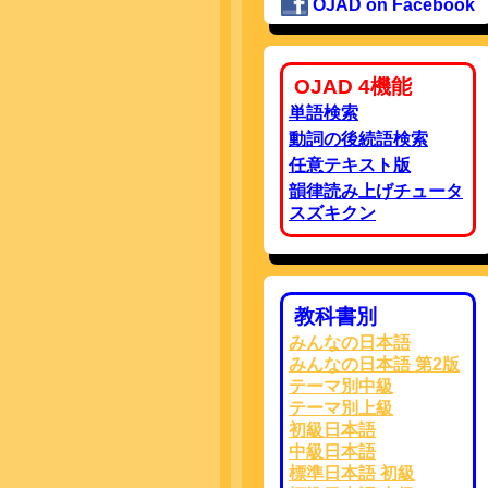
OJAD on Facebook
OJAD 4機能
単語検索
動詞の後続語検索
任意テキスト版
韻律読み上げチュータ
スズキクン
教科書別
みんなの日本語
みんなの日本語 第2版
テーマ別中級
テーマ別上級
初級日本語
中級日本語
標準日本語 初級