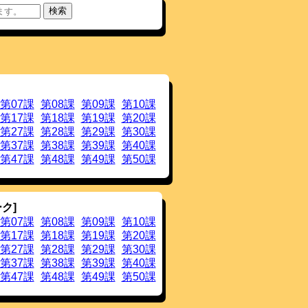
リックす ることでご覧になれます。
際日本語普及協会）」を追加しました。
社）」を追加しました。
をクリックすることでご覧になれま
旗をクリックすることでご覧になれま
第07課
第08課
第09課
第10課
第17課
第18課
第19課
第20課
第27課
第28課
第29課
第30課
ストを，様々な補助情報を付与した
波形化しています。この JEITA フォ
第37課
第38課
第39課
第40課
。JEITA ラベルを「表示」にして
ます。
第47課
第48課
第49課
第50課
の表示ですが，原文も表示するように
することもできます。
ズキクンですが，入力テキストの途中
ク]
ました。二人の対話なども上手に声色
第07課
第08課
第09課
第10課
。
第17課
第18課
第19課
第20課
第27課
第28課
第29課
第30課
ｘ２，女声ｘ２から選べます。
段階から選べるようにしました。
第37課
第38課
第39課
第40課
るようにしました。
第47課
第48課
第49課
第50課
ました。
しました。
字，小数点等）の読み，アクセントを