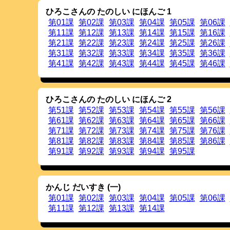
アクセントの揺れについて整理しました。
ひろこさんの たのしい にほんご 1
1)複数の型が表示される場合，一番上のアクセ
2)規範型だけを表示させるオプションを追加し
第01課
第02課
第03課
第04課
第05課
第06課
20120825
6段階の単語難易度について，
出典
を追記しま
第11課
第12課
第13課
第14課
第15課
第16課
い。
第21課
第22課
第23課
第24課
第25課
第26課
音声サンプル提供者である声優の
上田真紗子
ました。
ご利用にあたって
をご参照下さい。
第31課
第32課
第33課
第34課
第35課
第36課
第41課
20120823
第42課
音声サンプルを追加しました。
第43課
第44課
第45課
第46課
ご利用にあたって
を更新しました。
TOP画面に
ご協力のお願い
を追加しました。
20120818
日本語教育国際研究大会(ICJLE2012)
での
ポス
ひろこさんの たのしい にほんご 2
第51課
第52課
第53課
第54課
第55課
第56課
第61課
第62課
第63課
第64課
第65課
第66課
第71課
第72課
第73課
第74課
第75課
第76課
第81課
第82課
第83課
第84課
第85課
第86課
第91課
第92課
第93課
第94課
第95課
かんじ だいすき (一)
第01課
第02課
第03課
第04課
第05課
第06課
第11課
第12課
第13課
第14課