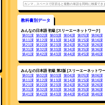
20151001
イタリア語版を追加しました。上部の国旗をク
20150805
教科書「かんじだいすき1（公益社団法人 国
20150608
教科書「ひろこさんのたのしいにほんご（平凡
20150602
ポルトガル語版を追加しました。上部の国旗
教科書別データ
す。
20150602
アクセス履歴
を更新しました。
みんなの日本語 初級 [スリーエーネットワーク]
20150527
スウェーデン語版を追加しました。上部の国
す。
第01課
第02課
第03課
第04課
第05課
第06課
20150310
アクセス履歴
を更新しました。
第11課
第12課
第13課
第14課
第15課
第16課
第21課
第22課
第23課
第24課
第25課
第26課
20141029
スズキクンの音声合成機能では，入力テキ
JEITA フォーマットに一旦変換し，それを音声
第31課
第32課
第33課
第34課
第35課
第36課
ーマットを表示するオプションを追加しました
第41課
第42課
「実行」し，音声を「作成」すると，表示され
第43課
第44課
第45課
第46課
20141029
スズキクンを使った，読みとピッチパターン
しました。なお，オプションで原文を非表示に
20140830
話者，話速を指定して喋れるようになったス
みんなの日本語 初級 第2版 [スリーエーネットワー
で話者，話速を変えることができるようにし
を変えて読み上げてくれます。
第01課
第02課
第03課
第04課
第05課
第06課
詳細は
こちら
を，対話例は
こちら
をご覧下さい
第11課
第12課
第13課
第14課
第15課
第16課
20140825
スズキクンの機能を拡張しました。
第21課
第22課
第23課
第24課
第25課
第26課
声質を四種類から選べるようにしました。男声
また，話速も Normal, Slow, Fast の三
第31課
第32課
第33課
第34課
第35課
第36課
再生した音声を途中で止め，そこから再開でき
第41課
第42課
第43課
第44課
第45課
第46課
母音の無声化処理をより適切なものへと変更し
フレーズ成分がデフォルトで表示されるように
助数詞の読み，アクセントを改善しました。
数字（郵便番号などのハイフンで囲まれた数