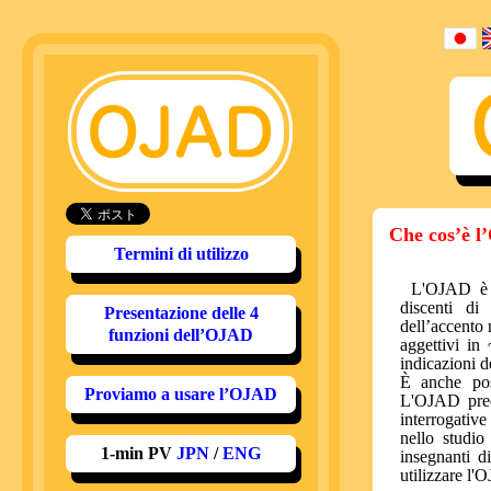
Che cos’è 
Termini di utilizzo
L'OJAD è u
discenti di
Presentazione delle 4
dell’accento 
funzioni dell’OJAD
aggettivi in
indicazioni d
È anche poss
Proviamo a usare l’OJAD
L'OJAD predi
interrogativ
nello studio
1-min PV
JPN
/
ENG
insegnanti d
utilizzare l'