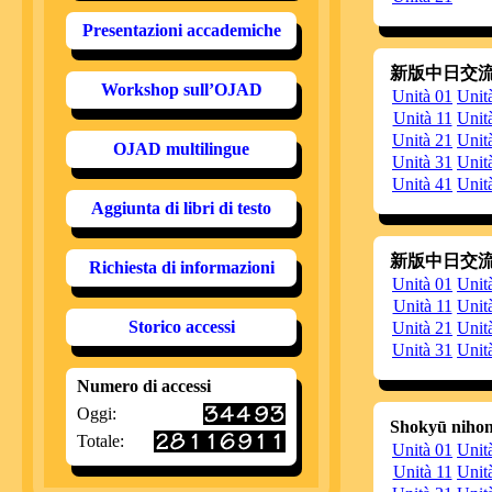
20140217
È 
Presentazioni accademiche
20140113
È 
新版中日交流標準日
20140108
È 
È 
Workshop sull’OJAD
Unità 01
Unit
20131231
È 
Unità 11
Unit
20131222
È 
Unità 21
Unit
OJAD multilingue
Unità 31
Unit
20131219
È
È 
Unità 41
Unit
20131126
È
Aggiunta di libri di testo
N
20131104
È 
新版中日交流標準日
Richiesta di informazioni
20131009
È 
È 
Unità 01
Unit
vo
Unità 11
Unit
20130920
A
Storico accessi
Unità 21
Unit
de
Unità 31
Unit
m
20130909
È 
Numero di accessi
20130825
È
Oggi:
Un
Shokyū niho
a
Totale:
Unità 01
Unit
20130704
È 
Unità 11
Unit
20130612
È