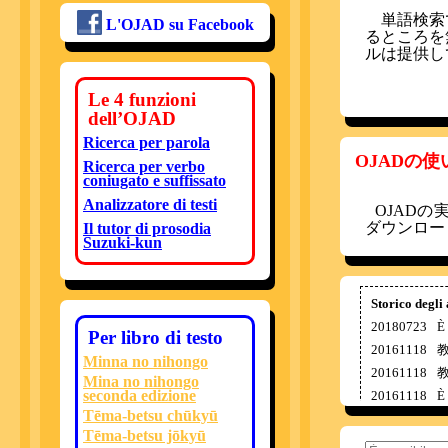
単語検索で
L'OJAD su Facebook
るところを
ルは提供し
Le 4 funzioni
dell’OJAD
Ricerca per parola
OJADの
Ricerca per verbo
coniugato e suffissato
Analizzatore di testi
OJAD
ダウンロー
Il tutor di prosodia
Suzuki-kun
Storico degli
20180723
È
Per libro di testo
20161118
Minna no nihongo
20161118
Mina no nihongo
seconda edizione
20161118
È
Tēma-betsu chūkyū
20160126
È
Tēma-betsu jōkyū
20151001