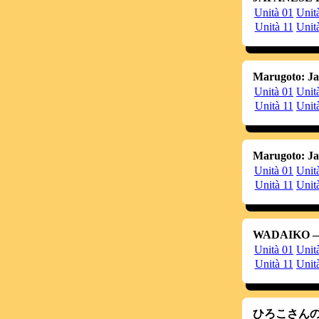
20121123
T
Unità 01
Unit
pa
Unità 11
Unit
un
20121123
O
P
mo
li
Marugoto: Ja
20121109
È 
Unità 01
Unit
È 
Unità 11
Unit
20121023
So
e 
Ad
È 
Marugoto: Ja
20121023
N
ve
Unità 01
Unit
an
Unità 11
Unit
20121023
A
ne
20121023
Ad
un
WADAIKO ―An
az
su
Unità 01
Unit
pa
Unità 11
Unit
Cl
t
ut
20121006
So
ひろこさんの
20121002
È 