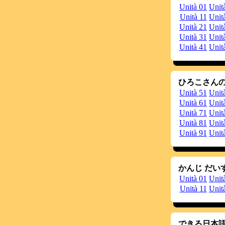
Unità 01
Unit
20120922
So
Pe
Unità 11
Unit
L'
Unità 21
Unit
20120903
S
Unità 31
Unit
So
1)
Unità 41
Unit
2)
20120825
N
Te
D
ひろこさんの
u
Unità 51
Unit
20120823
So
Te
Unità 61
Unit
R
Unità 71
Unit
20120818
A
Unità 81
Unit
d
Unità 91
Unit
かんじ だいす
Unità 01
Unit
Unità 11
Unit
できる日本語 