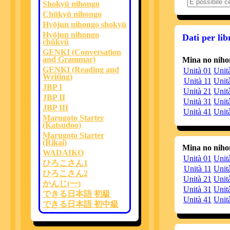
Shokyū nihongo
20150805
È 
Chūkyū nihongo
20150608
È 
Hyōjun nihongo shokyū
20150602
È 
Hyōjun nihongo
Dati per lib
chūkyū
20150602
È
GENKI (Conversation
20150527
È 
and Grammar)
Mina no niho
20150310
È
GENKI (Reading and
Unità 01
Unit
Writing)
20141029
Co
Unità 11
Unit
J
JBP I
Unità 21
Unit
s
JBP II
vi
Unità 31
Unit
JBP III
Unità 41
20141029
Unit
Ne
Marugoto Starter
or
(Katsudoo)
20140830
È
Marugoto Starter
p
(Rikai)
di
Mina no niho
WADAIKO
20140825
S
Unità 01
Unit
Po
ひろこさん1
Unità 11
Unit
Si
ひろこさん2
È
Unità 21
Unit
p
かんじ(一)
L’
Unità 31
Unit
できる日本語 初級
I 
Unità 41
Unit
È 
できる日本語 初中級
È 
o 
È 