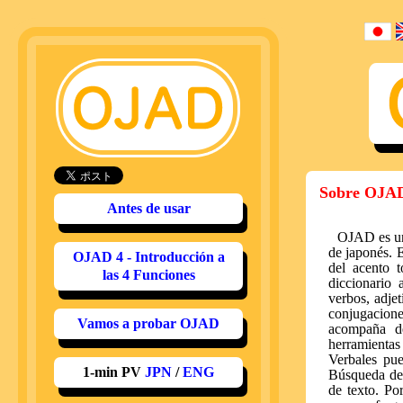
Sobre OJA
Antes de usar
OJAD es una
de japonés. 
OJAD 4 - Introducción a
del acento 
las 4 Funciones
diccionario
verbos, adje
conjugacione
Vamos a probar OJAD
acompaña de
herramienta
Verbales pue
1-min PV
JPN
/
ENG
Búsqueda de 
de texto. Po