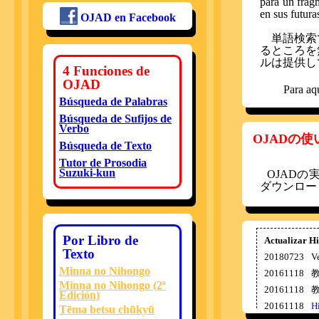
para un frag
en sus futura
OJAD en Facebook
単語検索で
るところを
ルは提供し
4 Funciones de
OJAD
Para aq
Búsqueda de Palabras
Búsqueda de Sufijos de
Verbo
OJADの
Búsqueda de Texto
Tutor de Prosodia
Suzuki-kun
OJAD
ダウンロー
Por Libro de
Actualizar Hi
Texto
20180723
V
Minna no Nihongo
20161118
Minna no Nihongo (2ª
20161118
Edición)
20161118
Hi
Tēma betsu chūkyū