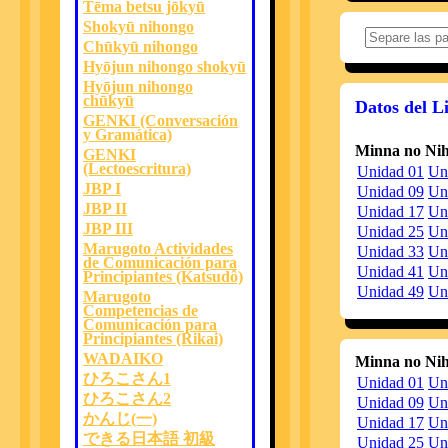
20160126
Hi
Tēma betsu jōkyū
Shokyū nihongo
20151001
Chūkyū nihongo
20150805
Hyōjun nihongo shokyū
20150608
Hyōjun nihongo
20150602
V
chūkyū
Datos del L
GENKI (Conversación
20150602
Hi
y Gramática)
20150527
V
Minna no Nih
GENKI
20150310
Hi
(Lectoescritura)
Unidad 01
Un
JBP I
20141029
Unidad 09
Un
JBP II
Unidad 17
Un
JBP III
Unidad 25
Un
Marugoto Actividades
Unidad 33
20141029
Un
de Comunicación para
Unidad 41
Un
Principiantes (Katsudô)
20140830
A
Unidad 49
Un
Marugoto
o
Competencias de
si
Comunicación para
Se
Principiantes (Rikai)
M
WADAIKO
Minna no Nih
20140825
S
Se
ひろこさん1
Unidad 01
Un
Ta
ひろこさん2
P
Unidad 09
Un
de
かんじ(一)
Unidad 17
Un
S
できる日本語 初級
Lo
Unidad 25
Un