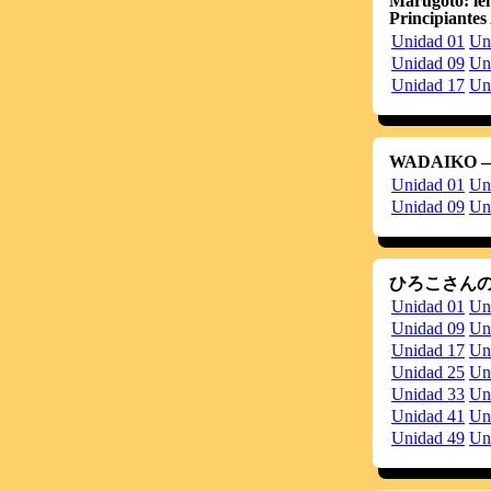
Marugoto: le
Pa
Principiantes
H
Unidad 01
Un
20120903
H
Unidad 09
Un
He
1
Unidad 17
Un
es
2
20120825
Pa
M
WADAIKO ―An
20120823
H
Unidad 01
Un
H
H
Unidad 09
Un
20120818
H
E
ひろこさんの
Unidad 01
Un
Unidad 09
Un
Unidad 17
Un
Unidad 25
Un
Unidad 33
Un
Unidad 41
Un
Unidad 49
Un