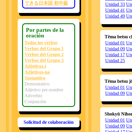
Se
できる日本語 初中級
Unidad 33
Un
S
po
Unidad 41
Un
Se
Unidad 49
Un
20140824
Ve
20140725
C
Por partes de la
E
l
oración
Tēma betsu c
"v
En
Todos los verbos
Unidad 01
Un
P
Verbos del Grupo 1
Unidad 09
Un
c
Verbos del Grupo 2
Unidad 17
Un
20140709
H
Verbos del Grupo 3
S
Unidad 25
Si
Adjetivos-i
20140704
H
Adjetivos-na
S
Sustantivo
c
Tēma betsu j
S
Demostrativo
c
Unidad 01
Un
Adjetivo pre-nombre
20140612
Ve
Unidad 09
Un
Adverbio
20140603
H
Conjunción
20140521
E
(
Shokyū Nih
C1
Unidad 01
Un
20140423
H
Solicitud de colaboración
Unidad 09
Un
20140418
Ve
Unidad 17
Un