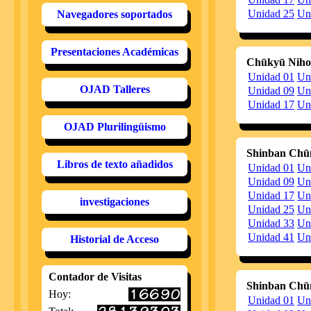
20140404
H
Unidad 25
Un
Navegadores soportados
20140307
Ve
20140217
H
Presentaciones Académicas
20140113
Ve
Chūkyū Nih
20140108
H
Unidad 01
Un
Ve
OJAD Talleres
Unidad 09
Un
20131231
H
Unidad 17
Un
20131222
Ve
OJAD Plurilingüismo
20131219
H
Ve
20131126
S
Shinban Chūn
Libros de texto añadidos
Unidad 01
20131104
Un
H
Unidad 09
Un
20131009
H
S
Unidad 17
Un
investigaciones
p
Unidad 25
Un
20130920
He
Unidad 33
Un
h
al
Unidad 41
Un
Historial de Acceso
20130909
H
20130825
H
Contador de Visitas
c
Shinban Chūn
H
Hoy:
Unidad 01
Un
20130704
H