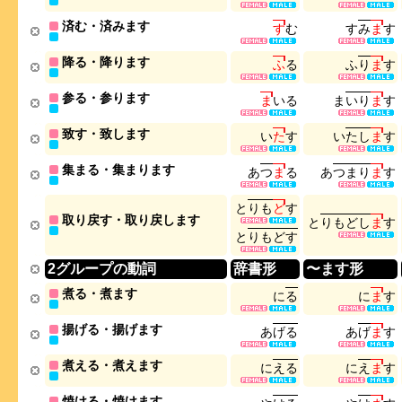
済む・済みます
す
む
す
み
ま
す
降る・降ります
ふ
る
ふ
り
ま
す
参る・参ります
ま
い
る
ま
い
り
ま
す
致す・致します
い
た
す
い
た
し
ま
す
集まる・集まります
あ
つ
ま
る
あ
つ
ま
り
ま
す
と
り
も
ど
す
取り戻す・取り戻します
と
り
も
ど
し
ま
す
と
り
も
ど
す
2グループの動詞
辞書形
〜ます形
煮る・煮ます
に
る
に
ま
す
揚げる・揚げます
あ
げ
る
あ
げ
ま
す
煮える・煮えます
に
え
る
に
え
ま
す
焼ける・焼けます