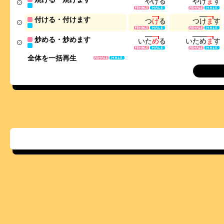
や
け
る
や
け
ま
す
付ける・付けます
つ
け
る
つ
け
ま
す
炒める・炒めます
い
た
め
る
い
た
め
ま
す
全体を一括再生