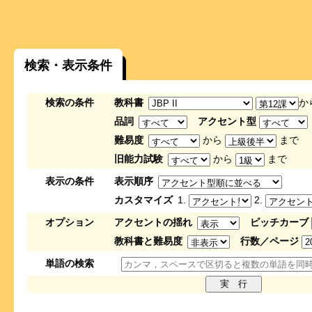
検索・表示条件
検索の条件
教科書
か
品詞
アクセント型
難易度
から
まで
旧能力試験
から
まで
表示の条件
表示順序
カスタマイズ
1.
2.
オプション
アクセントの揺れ
ピッチカーブ
教科書と難易度
行数／ページ
単語の検索