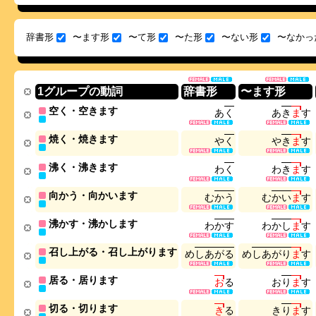
辞書形
〜ます形
〜て形
〜た形
〜ない形
〜なかっ
1グループの動詞
辞書形
〜ます形
空く・空きます
あ
く
あ
き
ま
す
焼く・焼きます
や
く
や
き
ま
す
沸く・沸きます
わ
く
わ
き
ま
す
向かう・向かいます
む
か
う
む
か
い
ま
す
沸かす・沸かします
わ
か
す
わ
か
し
ま
す
召し上がる・召し上がります
め
し
あ
が
る
め
し
あ
が
り
ま
す
居る・居ります
お
る
お
り
ま
す
切る・切ります
き
る
き
り
ま
す