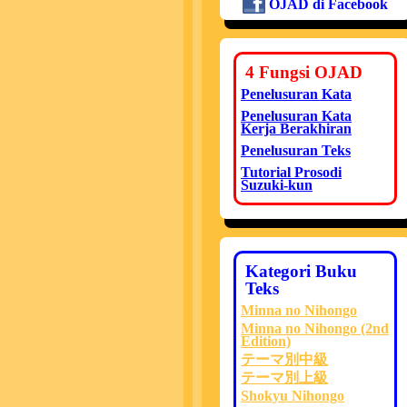
OJAD di Facebook
4 Fungsi OJAD
Penelusuran Kata
Penelusuran Kata
Kerja Berakhiran
Penelusuran Teks
Tutorial Prosodi
Suzuki-kun
Kategori Buku
Teks
Minna no Nihongo
Minna no Nihongo (2nd
Edition)
テーマ別中級
テーマ別上級
Shokyu Nihongo