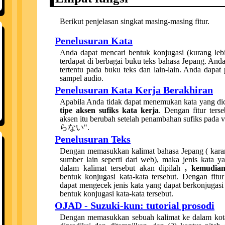
Berikut penjelasan singkat masing-masing fitur.
Penelusuran Kata
Anda dapat mencari bentuk konjugasi (kurang lebi
terdapat di berbagai buku teks bahasa Jepang. And
tertentu pada buku teks dan lain-lain. Anda dap
sampel audio.
Penelusuran Kata Kerja Berakhiran
Apabila Anda tidak dapat menemukan kata yang dic
tipe aksen sufiks kata kerja
. Dengan fitur ters
aksen itu berubah setelah penambahan sufiks pad
らない".
Penelusuran Teks
Dengan memasukkan kalimat bahasa Jepang ( karan
sumber lain seperti dari web), maka jenis kata y
dalam kalimat tersebut akan dipilah
, kemudia
bentuk konjugasi kata-kata tersebut. Dengan fitu
dapat mengecek jenis kata yang dapat berkonjugasi 
bentuk konjugasi kata-kata tersebut.
OJAD - Suzuki-kun: tutorial prosodi
Dengan memasukkan sebuah kalimat ke dalam kot