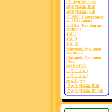
Chukyu Nihongo
標準日本語 初級
標準日本語 中級
GENKI (Conversation
and Grammar)
GENKI (Reading and
Writing)
JBP I
JBP II
JBP III
Marugoto Nyuumon
Katsudou
Marugoto Nyuumon
Rikai
WADAIKO
ひろこさん1
ひろこさん2
かんじ(一)
できる日本語 初級
できる日本語 初中級