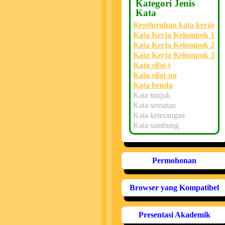
Kategori Jenis
Kata
Keseluruhan kata kerja
Kata Kerja Kelompok 1
Kata Kerja Kelompok 2
Kata Kerja Kelompok 3
Kata sifat-i
Kata sifat-na
Kata benda
Kata tunjuk
Kata sematan
Kata keterangan
Kata sambung
Permohonan
Browser yang Kompatibel
Presentasi Akademik