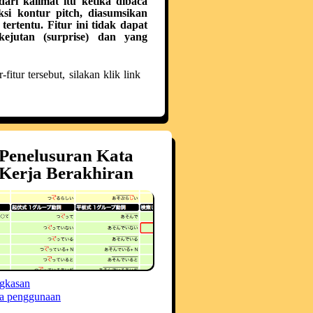
ari kalimat itu ketika dibaca
ksi kontur pitch, diasumsikan
rtentu. Fitur ini tidak dapat
ejutan (surprise) dan yang
itur tersebut, silakan klik link
Penelusuran Kata
Kerja Berakhiran
gkasan
a penggunaan