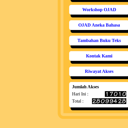
Workshop OJAD
OJAD Aneka Bahasa
Tambahan Buku Teks
Kontak Kami
Riwayat Akses
Jumlah Akses
Hari Ini :
Total :