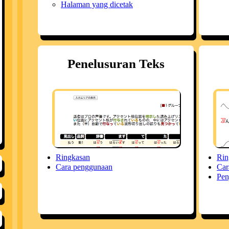
Halaman yang dicetak
Penelusuran Teks
Ringkasan
Rin
Cara penggunaan
Car
Pen