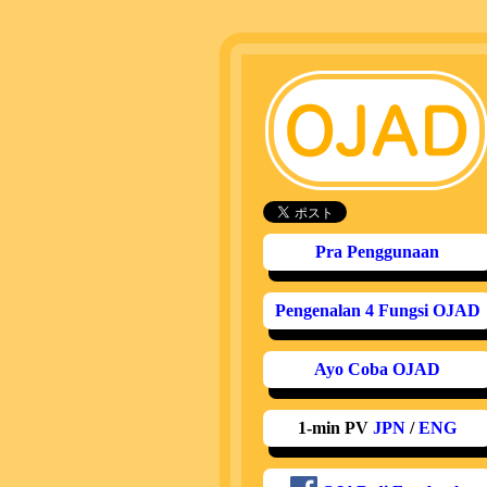
Pra Penggunaan
Pengenalan 4 Fungsi OJAD
Ayo Coba OJAD
1-min PV
JPN
/
ENG