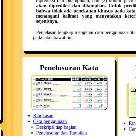
diprediksi dan ditampilkan, dan (2) kontur pitch
d
akan diprediksi dan ditampilan. Untuk predi
bahwa tidak ada penekanan khusus pada kata te
menangani kalimat yang menyatakan keterk
sejenisnya.
Penjelasan lengkap mengenai cara penggunaan fitur-f
pada tabel bawah ini.
Penelusuran Kata
Ringkasan
Cara penggunaan
Rin
Deskripsi tiap bagian
Car
Penelusuran dan Tampilan