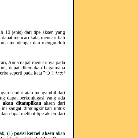
h 10 jenis) dari tipe aksen yang
a dapat mencari kata, mencari bab
at pula mendengar dan mengunduh
ari, Anda dapat mencarinya pada
ebut, dapat ditemukan bagaimana
a verba seperti pada kata "つくたが
gan sendiri atau mengambil dari
ang dapat berkonjugasi yang ada
n akan ditampilkan
aksen dari
r ini sangat dimungkinkan untuk
dan dapat melihat tipe aksen dari
ak, (1)
posisi kernel aksen
akan