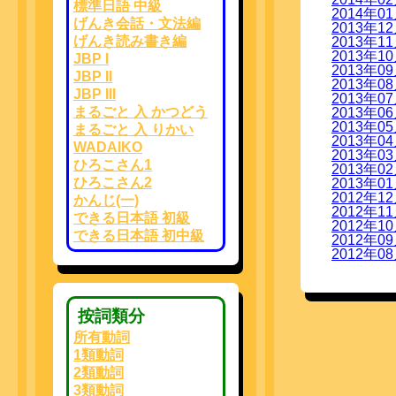
標準日語 中級
2014年
げんき会話・文法編
2013年
げんき読み書き編
2013年
2013年
JBP I
2013年
JBP II
2013年
JBP III
2013年
まるごと 入 かつどう
2013年
2013年
まるごと 入 りかい
2013年
WADAIKO
2013年
ひろこさん1
2013年
ひろこさん2
2013年
2012年
かんじ(一)
2012年
できる日本語 初級
2012年
できる日本語 初中級
2012年
2012年
按詞類分
所有動詞
1類動詞
2類動詞
3類動詞