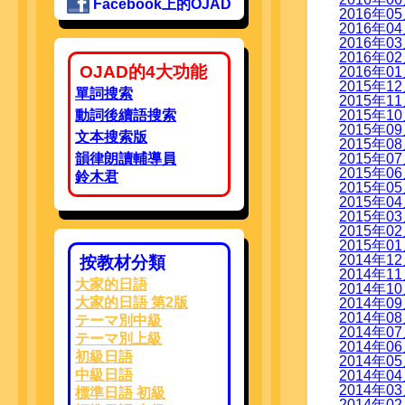
Facebook上的OJAD
2016年
2016年
2016年
2016年
OJAD的4大功能
2016年
2015年
單詞搜索
2015年
動詞後續語搜索
2015年
2015年
文本搜索版
2015年
韻律朗讀輔導員
2015年
2015年
鈴木君
2015年
2015年
2015年
2015年
2015年
2014年
按教材分類
2014年
大家的日語
2014年
大家的日語 第2版
2014年
2014年
テーマ別中級
2014年
テーマ別上級
2014年
初級日語
2014年
中級日語
2014年
2014年
標準日語 初級
2014年