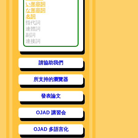
い形容詞
な形容詞
名詞
指代詞
連體詞
副詞
連接詞
請協助我們
所支持的瀏覽器
發表論文
OJAD 講習会
OJAD 多語言化