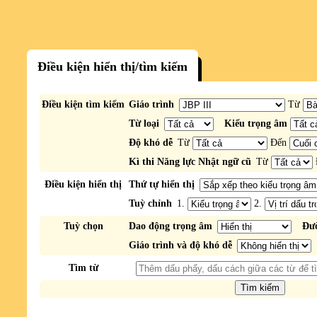
Điều kiện hiển thị/tìm kiếm
Điều kiện tìm kiếm
Giáo trình
Từ
Từ loại
Kiểu trọng âm
Độ khó dễ
Từ
Đến
Kì thi Năng lực Nhật ngữ cũ
Từ
Điều kiện hiển thị
Thứ tự hiển thị
Tuỳ chỉnh
1.
2.
Tuỳ chọn
Dao động trọng âm
Đườ
Giáo trình và độ khó dễ
Tìm từ