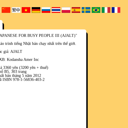
JAPANESE FOR BUSY PEOPLE III (AJALT)"
áo trình tiếng Nhật bán chạy nhất trên thế giới.
c giả: AJALT
XB: Kodansha Amer Inc
á 3360 yên (3200 yên + thuế)
ổ B5, 303 trang
ất bản tháng 5 năm 2012
ã ISBN 978-1-56836-403-2