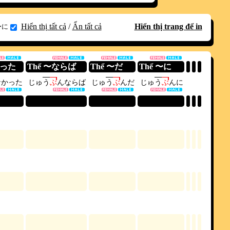
Hiển thị tất cả
/
Ẩn tất cả
Hiển thị trang để in
〜に
かった
Thể 〜ならば
Thể 〜だ
Thể 〜に
な
か
っ
た
じ
ゅ
う
ぶ
ん
な
ら
ば
じ
ゅ
う
ぶ
ん
だ
じ
ゅ
う
ぶ
ん
に