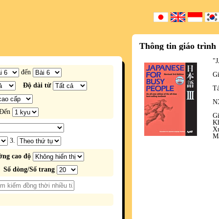
Thông tin giáo trình
"
đến
Gi
Độ dài từ
Tá
N
Đến
Gi
Kh
Xu
M
3.
ng cao độ
Số dòng/Số trang