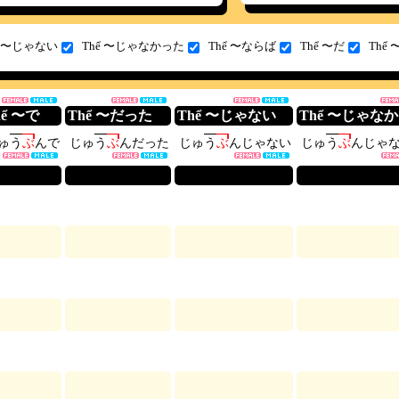
ể 〜じゃない
Thể 〜じゃなかった
Thể 〜ならば
Thể 〜だ
Thể 
hể 〜で
Thể 〜だった
Thể 〜じゃない
Thể 〜じゃな
ゅ
う
ぶ
ん
で
じ
ゅ
う
ぶ
ん
だ
っ
た
じ
ゅ
う
ぶ
ん
じ
ゃ
な
い
じ
ゅ
う
ぶ
ん
じ
ゃ