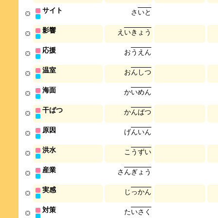
サイト
さ
い
と
影響
え
い
き
ょ
う
応援
お
う
え
ん
温室
お
ん
し
つ
海面
か
い
め
ん
干ばつ
か
ん
ば
つ
原因
げ
ん
い
ん
洪水
こ
う
ず
い
産業
さ
ん
ぎ
ょ
う
実感
じ
っ
か
ん
対策
た
い
さ
く