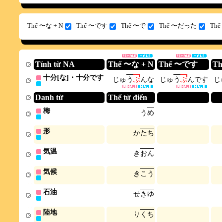
Thể 〜な + N
Thể 〜です
Thể 〜で
Thể 〜だった
Th
Tính từ NA
Thể 〜な + N
Thể 〜です
T
十分[な]・十分です
じ
ゅ
う
ぶ
ん
な
じ
ゅ
う
ぶ
ん
で
す
じ
Danh từ
Thể từ điển
梅
う
め
形
か
た
ち
気温
き
お
ん
気候
き
こ
う
石油
せ
き
ゆ
陸地
り
く
ち