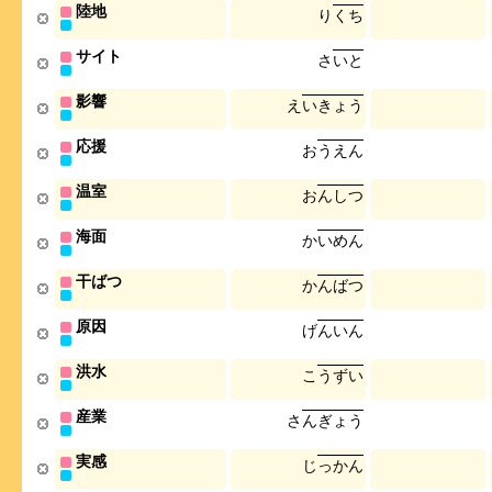
陸地
り
く
ち
サイト
さ
い
と
影響
え
い
き
ょ
う
応援
お
う
え
ん
温室
お
ん
し
つ
海面
か
い
め
ん
干ばつ
か
ん
ば
つ
原因
げ
ん
い
ん
洪水
こ
う
ず
い
産業
さ
ん
ぎ
ょ
う
実感
じ
っ
か
ん