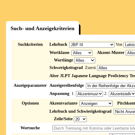
Such- und Anzeigekriterien
Suchkriterien
Lehrbuch
Von
Wortklasse
Akzent-Muster
Wortlänge
Schwerigkeitsgrad
Zuerst
Alter JLPT Japanese Language Proficiency Tes
Anzeigeparameter
Anzeigereihenfolge
Anpassung
1.
2.
Optionen
Akzentvariante
Pitchkon
Lehrbuch und Schwierigkeitsgrad
Zeile/Seite
Wortsuche