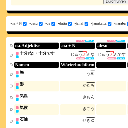
-na + N
-desu
-de
-datta
-janai
-janakatta
-naraba
na-Adjektive
-na + N
-desu
十分[な]・十分です
じ
ゅ
う
ぶ
ん
な
じ
ゅ
う
ぶ
ん
で
す
Nomen
Wörterbuchform
梅
う
め
形
か
た
ち
気温
き
お
ん
気候
き
こ
う
石油
せ
き
ゆ