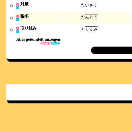
対策
た
い
さ
く
暖冬
だ
ん
と
う
取り組み
と
り
く
み
Alles gebündelt anzeigen