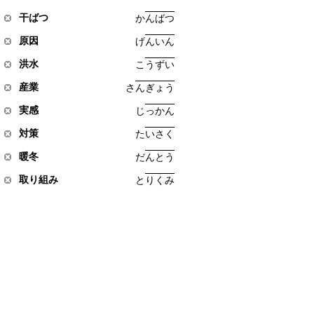
干ばつ
か
ん
ば
つ
原因
げ
ん
い
ん
洪水
こ
う
ず
い
産業
さ
ん
ぎ
ょ
う
実感
じ
っ
か
ん
対策
た
い
さ
く
暖冬
だ
ん
と
う
取り組み
と
り
く
み