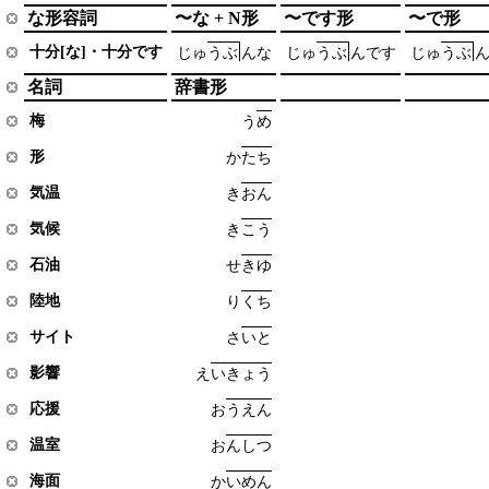
な形容詞
〜な + N形
〜です形
〜で形
十分[な]・十分です
じ
ゅ
う
ぶ
ん
な
じ
ゅ
う
ぶ
ん
で
す
じ
ゅ
う
ぶ
名詞
辞書形
梅
う
め
形
か
た
ち
気温
き
お
ん
気候
き
こ
う
石油
せ
き
ゆ
陸地
り
く
ち
サイト
さ
い
と
影響
え
い
き
ょ
う
応援
お
う
え
ん
温室
お
ん
し
つ
海面
か
い
め
ん