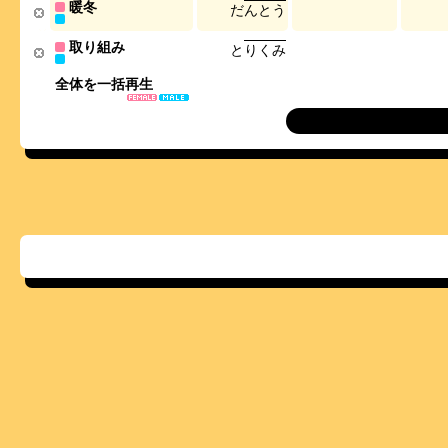
暖冬
だ
ん
と
う
取り組み
と
り
く
み
全体を一括再生