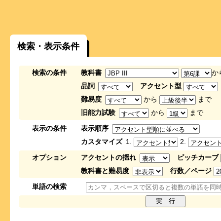
検索・表示条件
検索の条件
教科書
か
品詞
アクセント型
難易度
から
まで
旧能力試験
から
まで
表示の条件
表示順序
カスタマイズ
1.
2.
オプション
アクセントの揺れ
ピッチカーブ
教科書と難易度
行数／ページ
単語の検索