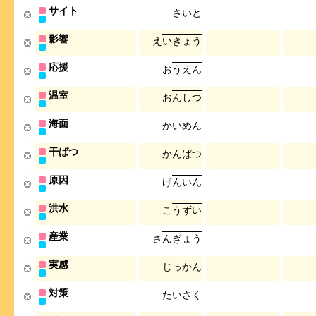
サイト
さ
い
と
影響
え
い
き
ょ
う
応援
お
う
え
ん
温室
お
ん
し
つ
海面
か
い
め
ん
干ばつ
か
ん
ば
つ
原因
げ
ん
い
ん
洪水
こ
う
ず
い
産業
さ
ん
ぎ
ょ
う
実感
じ
っ
か
ん
対策
た
い
さ
く