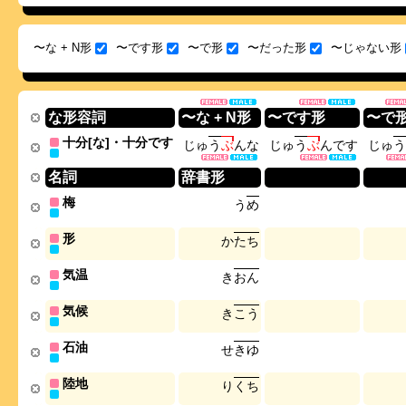
〜な + N形
〜です形
〜で形
〜だった形
〜じゃない形
な形容詞
〜な + N形
〜です形
〜で
十分[な]・十分です
じ
ゅ
う
ぶ
ん
な
じ
ゅ
う
ぶ
ん
で
す
じ
ゅ
う
名詞
辞書形
梅
う
め
形
か
た
ち
気温
き
お
ん
気候
き
こ
う
石油
せ
き
ゆ
陸地
り
く
ち