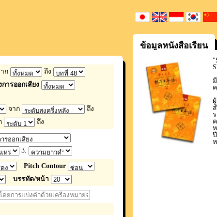
ข้อมูลหนังสือเรียน
"
S
าก
ถึง
ม
การออกเสียง
ค
ผ
ส
จาก
ถึง
ร
ค
ก
ถึง
ห
ป
ห
3.
Pitch Contour
บรรทัด/หน้า