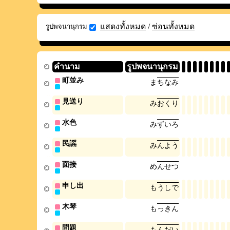
แสดงทั้งหมด
/
ซ่อนทั้งหมด
รูปพจนานุกรม
คำนาม
รูปพจนานุกรม
町並み
ま
ち
な
み
見送り
み
お
く
り
水色
み
ず
い
ろ
民謡
み
ん
よ
う
面接
め
ん
せ
つ
申し出
も
う
し
で
木琴
も
っ
き
ん
問題
も
ん
だ
い