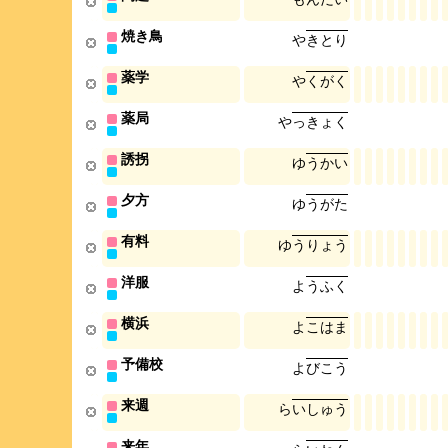
焼き鳥
や
き
と
り
薬学
や
く
が
く
薬局
や
っ
き
ょ
く
誘拐
ゆ
う
か
い
夕方
ゆ
う
が
た
有料
ゆ
う
り
ょ
う
洋服
よ
う
ふ
く
横浜
よ
こ
は
ま
予備校
よ
び
こ
う
来週
ら
い
し
ゅ
う
来年