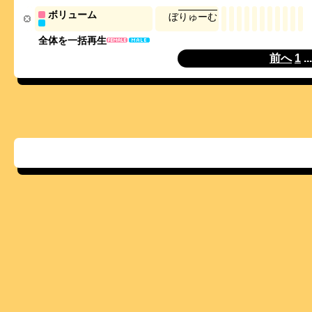
ボリューム
ぼ
り
ゅ
ー
む
全体を一括再生
前へ
1
..