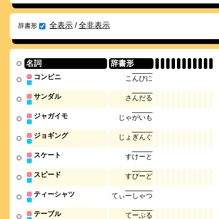
全表示
/
全非表示
辞書形
名詞
辞書形
コンビニ
こ
ん
び
に
サンダル
さ
ん
だ
る
ジャガイモ
じ
ゃ
が
い
も
ジョギング
じ
ょ
ぎ
ん
ぐ
スケート
す
け
ー
と
スピード
す
ぴ
ー
ど
ティーシャツ
て
ぃ
ー
し
ゃ
つ
テーブル
て
ー
ぶ
る