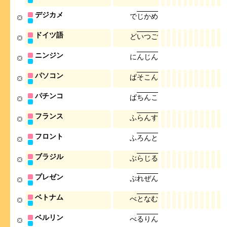
デジカメ
で
じ
か
め
ドイツ語
ど
い
つ
ご
ニンジン
に
ん
じ
ん
パソコン
ぱ
そ
こ
ん
パチンコ
ぱ
ち
ん
こ
フランス
ふ
ら
ん
す
フロント
ふ
ろ
ん
と
ブラジル
ぶ
ら
じ
る
プレゼン
ぷ
れ
ぜ
ん
ベトナム
べ
と
な
む
ベルリン
べ
る
り
ん