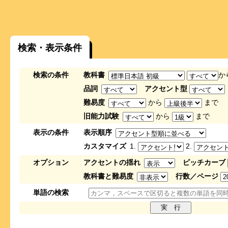
検索・表示条件
検索の条件
教科書
か
品詞
アクセント型
難易度
から
まで
旧能力試験
から
まで
表示の条件
表示順序
カスタマイズ
1.
2.
オプション
アクセントの揺れ
ピッチカーブ
教科書と難易度
行数／ページ
単語の検索