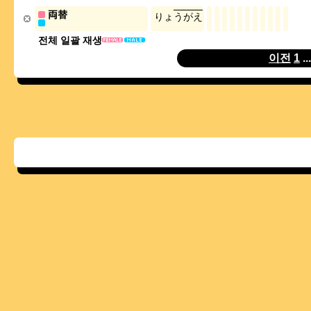
両替
り
ょ
う
が
え
전체 일괄 재생
이전
1
..