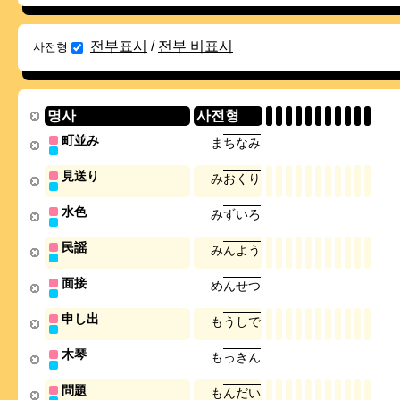
전부표시
/
전부 비표시
사전형
명사
사전형
町並み
ま
ち
な
み
見送り
み
お
く
り
水色
み
ず
い
ろ
民謡
み
ん
よ
う
面接
め
ん
せ
つ
申し出
も
う
し
で
木琴
も
っ
き
ん
問題
も
ん
だ
い