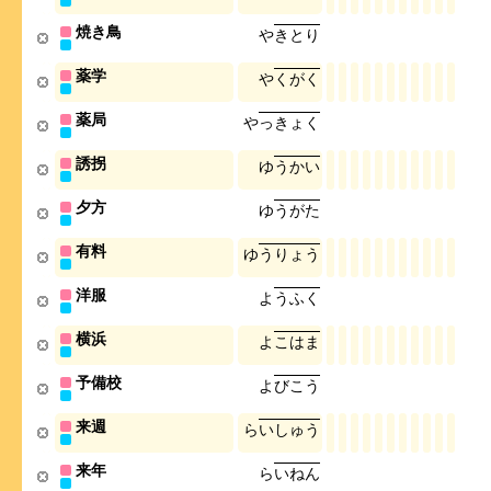
焼き鳥
や
き
と
り
薬学
や
く
が
く
薬局
や
っ
き
ょ
く
誘拐
ゆ
う
か
い
夕方
ゆ
う
が
た
有料
ゆ
う
り
ょ
う
洋服
よ
う
ふ
く
横浜
よ
こ
は
ま
予備校
よ
び
こ
う
来週
ら
い
し
ゅ
う
来年
ら
い
ね
ん