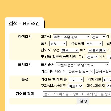
검색・표시조건
검색조건
교과서
에
품사
악센트형
단
난이도
우선
에서
까
구 (舊) 일본어능력시험
우선
에서
표시조건
표시순서
커스터마이즈
1.
2.
옵션
악센트 핵의 이동
피치커브
교과서와 난이도
행수/페이지
단어의 검색