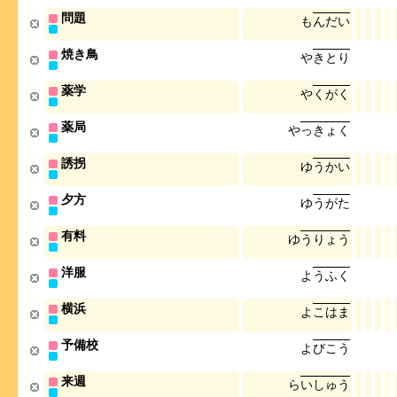
問題
も
ん
だ
い
焼き鳥
や
き
と
り
薬学
や
く
が
く
薬局
や
っ
き
ょ
く
誘拐
ゆ
う
か
い
夕方
ゆ
う
が
た
有料
ゆ
う
り
ょ
う
洋服
よ
う
ふ
く
横浜
よ
こ
は
ま
予備校
よ
び
こ
う
来週
ら
い
し
ゅ
う