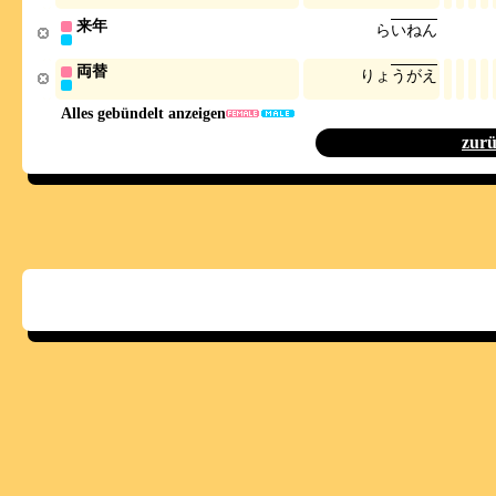
来年
ら
い
ね
ん
両替
り
ょ
う
が
え
Alles gebündelt anzeigen
zur