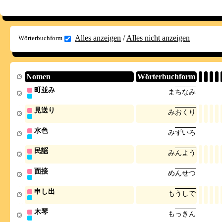
Alles anzeigen
/
Alles nicht anzeigen
Wörterbuchform
Nomen
Wörterbuchform
町並み
ま
ち
な
み
見送り
み
お
く
り
水色
み
ず
い
ろ
民謡
み
ん
よ
う
面接
め
ん
せ
つ
申し出
も
う
し
で
木琴
も
っ
き
ん