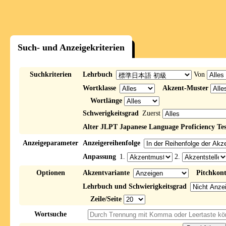
Such- und Anzeigekriterien
Suchkriterien
Lehrbuch
Von
Wortklasse
Akzent-Muster
Wortlänge
Schwerigkeitsgrad
Zuerst
Alter JLPT Japanese Language Proficiency Tes
Anzeigeparameter
Anzeigereihenfolge
Anpassung
1.
2.
Optionen
Akzentvariante
Pitchkon
Lehrbuch und Schwierigkeitsgrad
Zeile/Seite
Wortsuche