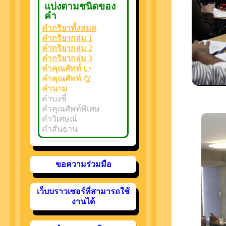
แบ่งตามชนิดของ
คำ
คำกริยาทั้งหมด
คำกริยากลุ่ม 1
คำกริยากลุ่ม 2
คำกริยากลุ่ม 3
คำคุณศัพท์ い
คำคุณศัพท์ な
คำนาม
คำบ่งชี้
คำคุณศัพท์พิเศษ
คำวิเศษณ์
คำสันธาน
ขอความร่วมมือ
เว็บบราวเซอร์ที่สามารถใช้
งานได้