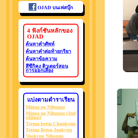
OJAD บนเฟสบุ๊ก
4 ฟังก์ชันหลักของ
OJAD
ค้นหาคำศัพท์
ค้นหาคำต่อท้ายกริยา
ค้นหาข้อความ
สึซึกิคุง ติวเตอร์สอน
การออกเสียง
แบ่งตามตำราเรียน
Minna no Nihongo
Minna no Nihongo (2nd
edition)
Teema betsu Chuukyuu
Teema Betsu Joukyuu
Shokyuu Nihongo