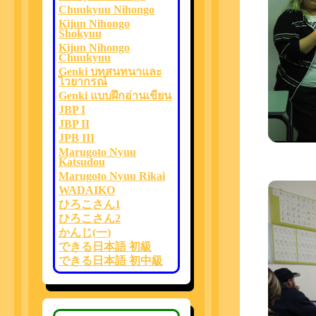
Chuukyuu Nihongo
Kijun Nihongo
Shokyuu
Kijun Nihongo
Chuukyuu
Genki บทสนทนาและ
ไวยากรณ์
Genki แบบฝึกอ่านเขียน
JBP I
JBP II
JPB III
Marugoto Nyuu
Katsudou
Marugoto Nyuu Rikai
WADAIKO
ひろこさん1
ひろこさん2
かんじ(一)
できる日本語 初級
できる日本語 初中級