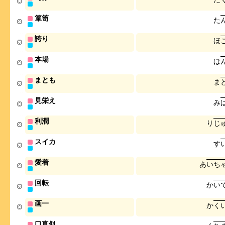
箪笥
た
誇り
ほ
本場
ほ
まとも
ま
見栄え
み
利潤
り
じ
スイカ
す
愛着
あ
い
ち
回転
か
い
画一
か
く
口真似