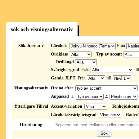
sök och visningsalternativ
Sökalternativ
Lärobok
Från
Ordklass
Typ av accent
Ordlängd
Svårighetsgrad
Från
til
Gamla JLPT
Från
till
Visningsalternativ
Ordna efter
Anpassad
1.
2.
Ytterligare Tillval
Accent-variation
Tonhöjdskont
Lärobok/Svårighetsgrad
Rader/
Ordsökning