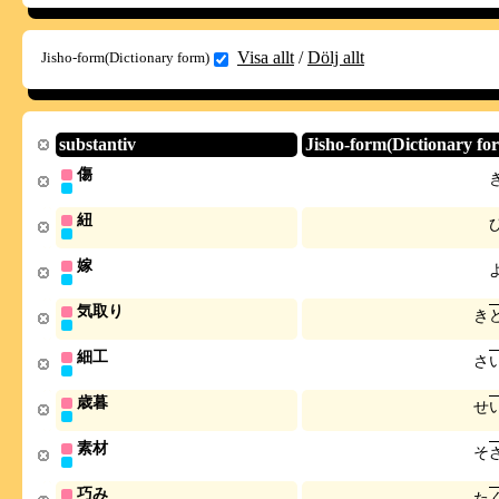
Visa allt
/
Dölj allt
Jisho-form(Dictionary form)
substantiv
Jisho-form(Dictionary fo
傷
紐
嫁
気取り
き
細工
さ
歳暮
せ
素材
そ
巧み
た