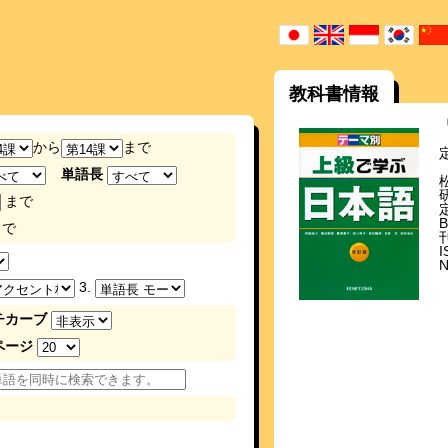
教科書情報
から
まで
単語長
まで
で
I
3.
チカーブ
ページ