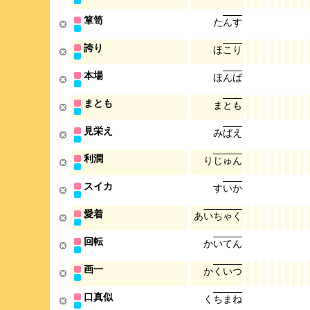
箪笥
た
ん
す
誇り
ほ
こ
り
本場
ほ
ん
ば
まとも
ま
と
も
見栄え
み
ば
え
利潤
り
じ
ゅ
ん
スイカ
す
い
か
愛着
あ
い
ち
ゃ
く
回転
か
い
て
ん
画一
か
く
い
つ
口真似
く
ち
ま
ね