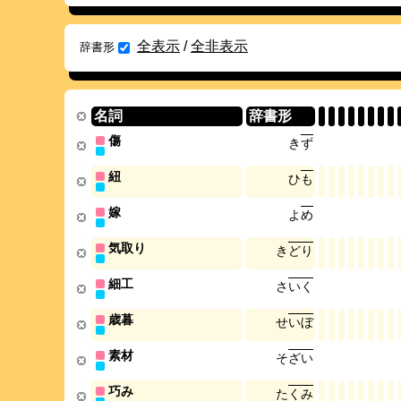
全表示
/
全非表示
辞書形
名詞
辞書形
傷
き
ず
紐
ひ
も
嫁
よ
め
気取り
き
ど
り
細工
さ
い
く
歳暮
せ
い
ぼ
素材
そ
ざ
い
巧み
た
く
み