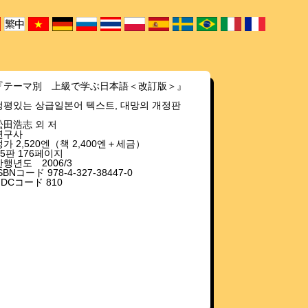
『テーマ別 上級で学ぶ日本語＜改訂版＞』
정평있는 상급일본어 텍스트, 대망의 개정판
松田浩志 외 저
연구사
정가 2,520엔（책 2,400엔＋세금）
B5판 176페이지
간행년도 2006/3
SBNコード 978-4-327-38447-0
NDCコード 810