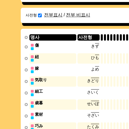
전부표시
/
전부 비표시
사전형
명사
사전형
傷
き
ず
紐
ひ
も
嫁
よ
め
気取り
き
ど
り
細工
さ
い
く
歳暮
せ
い
ぼ
素材
そ
ざ
い
巧み
た
く
み