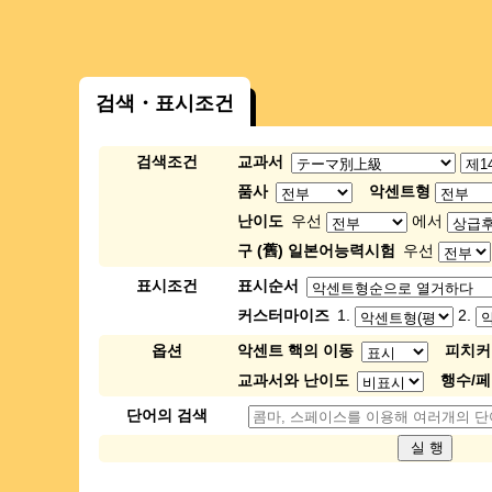
검색・표시조건
검색조건
교과서
품사
악센트형
난이도
우선
에서
구 (舊) 일본어능력시험
우선
표시조건
표시순서
커스터마이즈
1.
2.
옵션
악센트 핵의 이동
피치커
교과서와 난이도
행수/
단어의 검색