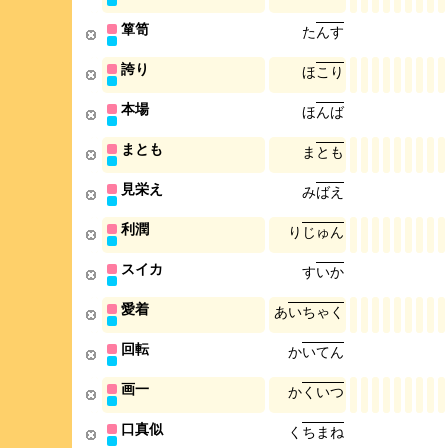
箪笥
た
ん
す
誇り
ほ
こ
り
本場
ほ
ん
ば
まとも
ま
と
も
見栄え
み
ば
え
利潤
り
じ
ゅ
ん
スイカ
す
い
か
愛着
あ
い
ち
ゃ
く
回転
か
い
て
ん
画一
か
く
い
つ
口真似
く
ち
ま
ね