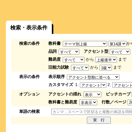
検索・表示条件
検索の条件
教科書
か
品詞
アクセント型
難易度
から
まで
旧能力試験
から
まで
表示の条件
表示順序
カスタマイズ
1.
2.
オプション
アクセントの揺れ
ピッチカーブ
教科書と難易度
行数／ページ
単語の検索