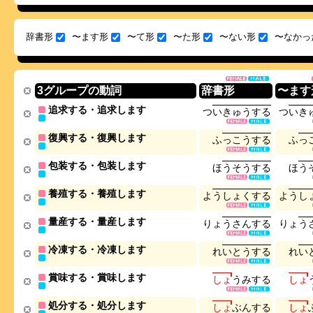
辞書形
〜ます形
〜て形
〜た形
〜ない形
〜なかっ
3グループの動詞
辞書形
〜ます
追求する・追求します
つ
い
き
ゅ
う
す
る
つ
い
き
復興する・復興します
ふ
っ
こ
う
す
る
ふ
っ
包装する・包装します
ほ
う
そ
う
す
る
ほ
う
養殖する・養殖します
よ
う
し
ょ
く
す
る
よ
う
し
量産する・量産します
り
ょ
う
さ
ん
す
る
り
ょ
う
冷凍する・冷凍します
れ
い
と
う
す
る
れ
い
賞味する・賞味します
し
ょ
う
み
す
る
し
ょ
処分する・処分します
し
ょ
ぶ
ん
す
る
し
ょ