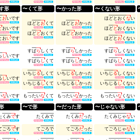
す形
〜くて形
〜かった形
〜くない形
と
お
い
で
す
ほ
ど
と
お
く
な
い
ほ
ど
と
お
く
て
ほ
ど
と
お
か
っ
た
と
お
い
で
す
ほ
ど
と
お
く
な
い
ほ
ど
と
お
く
て
ほ
ど
と
お
か
っ
た
と
お
い
で
す
ほ
ど
と
お
く
な
い
す
ば
ら
し
く
て
す
ば
ら
し
か
っ
た
す
ば
ら
し
く
な
い
ら
し
い
で
す
す
ば
ら
し
く
て
す
ば
ら
し
か
っ
た
す
ば
ら
し
く
な
い
い
ち
じ
る
し
く
て
い
ち
じ
る
し
か
っ
た
い
ち
じ
る
し
く
な
い
る
し
い
で
す
い
ち
じ
る
し
く
て
い
ち
じ
る
し
か
っ
た
い
ち
じ
る
し
く
な
い
い
な
い
で
す
も
っ
た
い
な
く
て
も
っ
た
い
な
か
っ
た
も
っ
た
い
な
く
な
い
形
〜で形
〜だった形
〜じゃない形
た
く
み
で
す
た
く
み
で
た
く
み
だ
っ
た
た
く
み
じ
ゃ
な
い
て
ご
ろ
で
す
て
ご
ろ
で
て
ご
ろ
だ
っ
た
て
ご
ろ
じ
ゃ
な
い