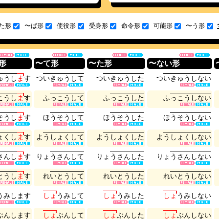
た形
〜ば形
使役形
受身形
命令形
可能形
〜う形
形
〜て形
〜た形
〜ない形
ゅ
う
し
ま
す
つ
い
き
ゅ
う
し
て
つ
い
き
ゅ
う
し
た
つ
い
き
ゅ
う
し
な
い
こ
う
し
ま
す
ふ
っ
こ
う
し
て
ふ
っ
こ
う
し
た
ふ
っ
こ
う
し
な
い
そ
う
し
ま
す
ほ
う
そ
う
し
て
ほ
う
そ
う
し
た
ほ
う
そ
う
し
な
い
ょ
く
し
ま
す
よ
う
し
ょ
く
し
て
よ
う
し
ょ
く
し
た
よ
う
し
ょ
く
し
な
い
さ
ん
し
ま
す
り
ょ
う
さ
ん
し
て
り
ょ
う
さ
ん
し
た
り
ょ
う
さ
ん
し
な
い
と
う
し
ま
す
れ
い
と
う
し
て
れ
い
と
う
し
た
れ
い
と
う
し
な
い
う
み
し
ま
す
し
ょ
う
み
し
て
し
ょ
う
み
し
た
し
ょ
う
み
し
な
い
ぶ
ん
し
ま
す
し
ょ
ぶ
ん
し
て
し
ょ
ぶ
ん
し
た
し
ょ
ぶ
ん
し
な
い