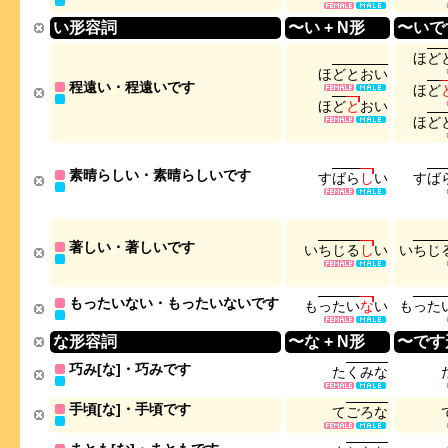
い形容詞
〜い + N形
〜いで
ほ
ど
ほ
ど
と
お
い
程遠い・程遠いです
ほ
ど
ほ
ど
と
お
い
ほ
ど
素晴らしい・素晴らしいです
す
ば
ら
し
い
す
ば
著しい・著しいです
い
ち
じ
る
し
い
い
ち
じ
もったいない・もったいないです
も
っ
た
い
な
い
も
っ
た
な形容詞
〜な + N形
〜です
巧み[な]・巧みです
た
く
み
な
手頃[な]・手頃です
て
ご
ろ
な