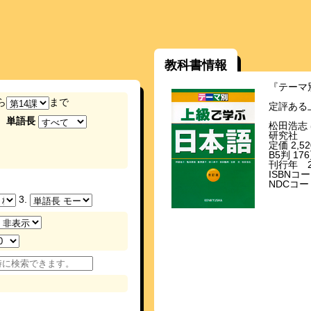
教科書情報
『テーマ
ら
まで
定評ある
単語長
松田浩志 
研究社
定価 2,
B5判 17
刊行年 20
ISBNコード
NDCコード
3.