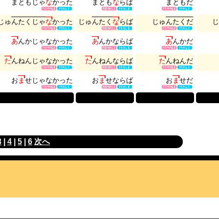
ま
と
も
じ
ゃ
な
か
っ
た
ま
と
も
な
ら
ば
ま
と
も
だ
じ
ゅ
ん
た
く
じ
ゃ
な
か
っ
た
じ
ゅ
ん
た
く
な
ら
ば
じ
ゅ
ん
た
く
だ
じ
あ
ん
か
じ
ゃ
な
か
っ
た
あ
ん
か
な
ら
ば
あ
ん
か
だ
た
ん
ね
ん
じ
ゃ
な
か
っ
た
た
ん
ね
ん
な
ら
ば
た
ん
ね
ん
だ
お
ま
せ
じ
ゃ
な
か
っ
た
お
ま
せ
な
ら
ば
お
ま
せ
だ
3
|
4
|
5
|
6
次へ