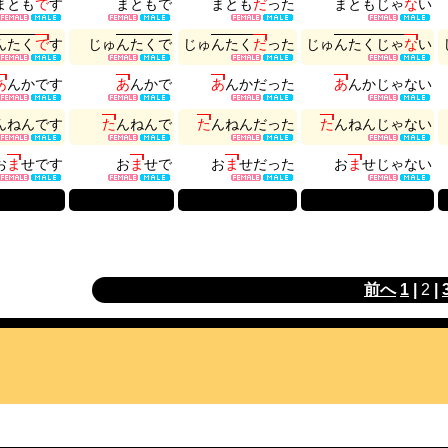
ま
と
も
で
す
ま
と
も
で
ま
と
も
だ
っ
た
ま
と
も
じ
ゃ
な
い
ん
た
く
で
す
じ
ゅ
ん
た
く
で
じ
ゅ
ん
た
く
だ
っ
た
じ
ゅ
ん
た
く
じ
ゃ
な
い
あ
ん
か
で
す
あ
ん
か
で
あ
ん
か
だ
っ
た
あ
ん
か
じ
ゃ
な
い
ん
ね
ん
で
す
た
ん
ね
ん
で
た
ん
ね
ん
だ
っ
た
た
ん
ね
ん
じ
ゃ
な
い
お
ま
せ
で
す
お
ま
せ
で
お
ま
せ
だ
っ
た
お
ま
せ
じ
ゃ
な
い
前へ
1
|
2
|