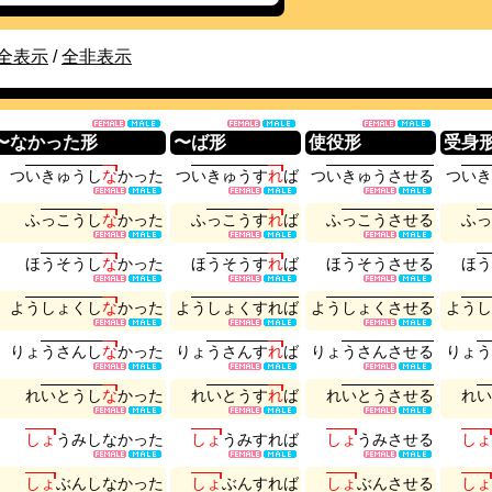
全表示
/
全非表示
〜なかった形
〜ば形
使役形
受身
つ
い
き
ゅ
う
し
な
か
っ
た
つ
い
き
ゅ
う
す
れ
ば
つ
い
き
ゅ
う
さ
せ
る
つ
い
き
ふ
っ
こ
う
し
な
か
っ
た
ふ
っ
こ
う
す
れ
ば
ふ
っ
こ
う
さ
せ
る
ふ
っ
ほ
う
そ
う
し
な
か
っ
た
ほ
う
そ
う
す
れ
ば
ほ
う
そ
う
さ
せ
る
ほ
う
よ
う
し
ょ
く
し
な
か
っ
た
よ
う
し
ょ
く
す
れ
ば
よ
う
し
ょ
く
さ
せ
る
よ
う
し
り
ょ
う
さ
ん
し
な
か
っ
た
り
ょ
う
さ
ん
す
れ
ば
り
ょ
う
さ
ん
さ
せ
る
り
ょ
う
れ
い
と
う
し
な
か
っ
た
れ
い
と
う
す
れ
ば
れ
い
と
う
さ
せ
る
れ
い
し
ょ
う
み
し
な
か
っ
た
し
ょ
う
み
す
れ
ば
し
ょ
う
み
さ
せ
る
し
ょ
し
ょ
ぶ
ん
し
な
か
っ
た
し
ょ
ぶ
ん
す
れ
ば
し
ょ
ぶ
ん
さ
せ
る
し
ょ