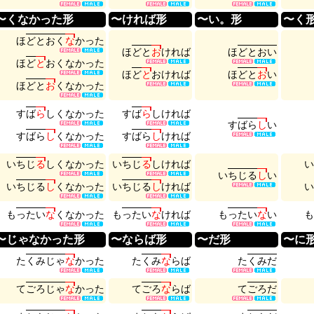
〜くなかった形
〜ければ形
〜い。形
〜く
ほ
ど
と
お
く
な
か
っ
た
ほ
ど
と
お
け
れ
ば
ほ
ど
と
お
い
ほ
ど
と
お
く
な
か
っ
た
ほ
ど
と
お
け
れ
ば
ほ
ど
と
お
い
ほ
ど
と
お
く
な
か
っ
た
す
ば
ら
し
く
な
か
っ
た
す
ば
ら
し
け
れ
ば
す
ば
ら
し
い
す
ば
ら
し
く
な
か
っ
た
す
ば
ら
し
け
れ
ば
い
ち
じ
る
し
く
な
か
っ
た
い
ち
じ
る
し
け
れ
ば
い
い
ち
じ
る
し
い
い
ち
じ
る
し
く
な
か
っ
た
い
ち
じ
る
し
け
れ
ば
い
も
っ
た
い
な
く
な
か
っ
た
も
っ
た
い
な
け
れ
ば
も
っ
た
い
な
い
も
〜じゃなかった形
〜ならば形
〜だ形
〜に
た
く
み
じ
ゃ
な
か
っ
た
た
く
み
な
ら
ば
た
く
み
だ
て
ご
ろ
じ
ゃ
な
か
っ
た
て
ご
ろ
な
ら
ば
て
ご
ろ
だ