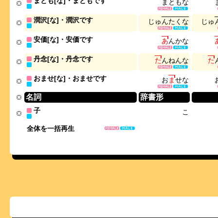
まとも[な]・まともです
ま
と
も
な
潤沢[な]・潤沢です
じ
ゅ
ん
た
く
な
じ
ゅ
安価[な]・安価です
あ
ん
か
な
丹念[な]・丹念です
た
ん
ね
ん
な
た
おませ[な]・おませです
お
ま
せ
な
名詞
辞書形
子
こ
全体を一括再生