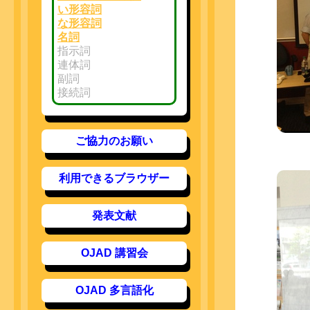
い形容詞
な形容詞
名詞
指示詞
連体詞
副詞
接続詞
ご協力のお願い
利用できるブラウザー
発表文献
OJAD 講習会
OJAD 多言語化