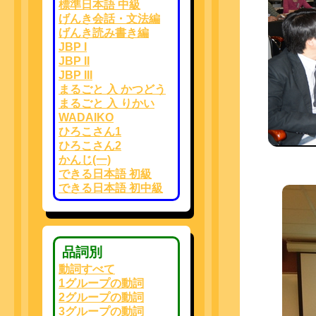
標準日本語 中級
げんき会話・文法編
げんき読み書き編
JBP I
JBP II
JBP III
まるごと 入 かつどう
まるごと 入 りかい
WADAIKO
ひろこさん1
ひろこさん2
かんじ(一)
できる日本語 初級
できる日本語 初中級
品詞別
動詞すべて
1グループの動詞
2グループの動詞
3グループの動詞