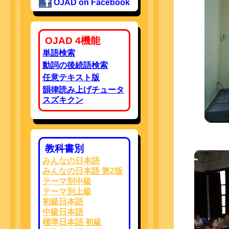
OJAD on Facebook
OJAD 4機能
単語検索
動詞の後続語検索
任意テキスト版
韻律読み上げチュータ
スズキクン
教科書別
みんなの日本語
みんなの日本語 第2版
テーマ別中級
テーマ別上級
初級日本語
中級日本語
標準日本語 初級