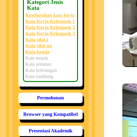
Kategori Jenis
Kata
Keseluruhan kata kerja
Kata Kerja Kelompok 1
Kata Kerja Kelompok 2
Kata Kerja Kelompok 3
Kata sifat-i
Kata sifat-na
Kata benda
Kata tunjuk
Kata sematan
Kata keterangan
Kata sambung
Permohonan
Browser yang Kompatibel
Presentasi Akademik