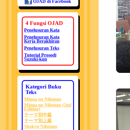
OJAD di Facebook
4 Fungsi OJAD
Penelusuran Kata
Penelusuran Kata
Kerja Berakhiran
Penelusuran Teks
Tutorial Prosodi
Suzuki-kun
Kategori Buku
Teks
Minna no Nihongo
Minna no Nihongo (2nd
Edition)
テーマ別中級
テーマ別上級
Shokyu Nihongo