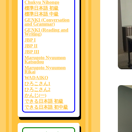
Chukyu Nihongo
標準日本語 初級
標準日本語 中級
GENKI (Conversation
and Grammar)
GENKI (Reading and
Writing)
JBP I
JBP II
JBP III
Marugoto Nyuumon
Katsudou
Marugoto Nyuumon
Rikai
WADAIKO
ひろこさん1
ひろこさん2
かんじ(一)
できる日本語 初級
できる日本語 初中級