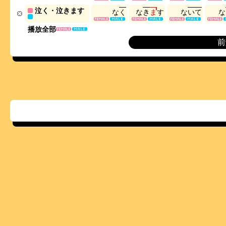
泣く・泣きます
な
く
な
き
ま
す
な
い
て
な
播放全部
前