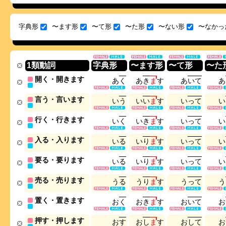
字典形
〜ます形
〜て形
〜た形
〜ない形
〜なかっ
1類動詞
字典形
〜ます形
〜て形
〜た
開く・開きます
あ
く
あ
き
ま
す
あ
い
て
あ
言う・言います
い
う
い
い
ま
す
い
っ
て
い
行く・行きます
い
く
い
き
ま
す
い
っ
て
い
入る・入ります
い
る
い
り
ま
す
い
っ
て
い
要る・要ります
い
る
い
り
ま
す
い
っ
て
い
売る・売ります
う
る
う
り
ま
す
う
っ
て
う
置く・置きます
お
く
お
き
ま
す
お
い
て
お
押す・押します
お
す
お
し
ま
す
お
し
て
お