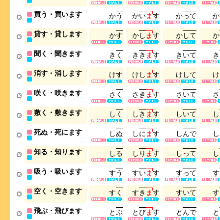
買う・買います
か
う
か
い
ま
す
か
っ
て
か
貸す・貸します
か
す
か
し
ま
す
か
し
て
か
聞く・聞きます
き
く
き
き
ま
す
き
い
て
き
消す・消します
け
す
け
し
ま
す
け
し
て
け
咲く・咲きます
さ
く
さ
き
ま
す
さ
い
て
さ
敷く・敷きます
し
く
し
き
ま
す
し
い
て
し
死ぬ・死にます
し
ぬ
し
に
ま
す
し
ん
で
し
知る・知ります
し
る
し
り
ま
す
し
っ
て
し
吸う・吸います
す
う
す
い
ま
す
す
っ
て
す
空く・空きます
す
く
す
き
ま
す
す
い
て
す
飛ぶ・飛びます
と
ぶ
と
び
ま
す
と
ん
で
と