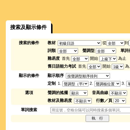
搜索及顯示條件
搜索的條件
教材
從
到
詞類
聲調型
單詞
難易度
首先
開始
為止
舊日語能力考試
首先
開始
為
顯示的條件
顯示順序
定制
1.
2.
3.
選項
聲調的搖擺
音高曲線
教材及難易度
行數／頁
單詞搜索