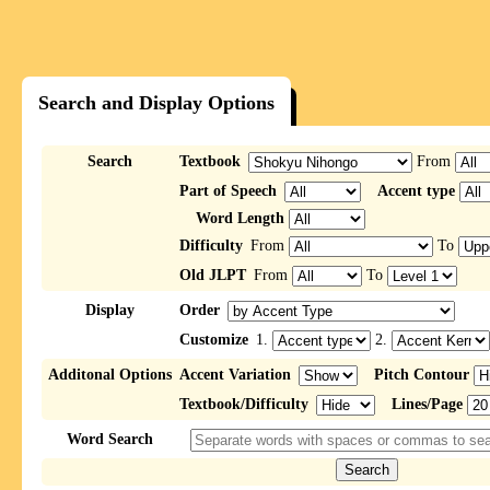
Search and Display Options
Search
Textbook
From
Part of Speech
Accent type
Word Length
Difficulty
From
To
Old JLPT
From
To
Display
Order
Customize
1.
2.
Additonal Options
Accent Variation
Pitch Contour
Textbook/Difficulty
Lines/Page
Word Search