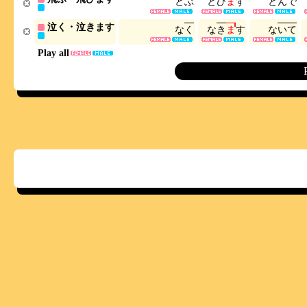
と
ぶ
と
び
ま
す
と
ん
で
泣く・泣きます
な
く
な
き
ま
す
な
い
て
Play all