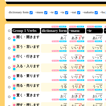
dictionary form
~masu
~te
~ta
~nai
~nakatta
~ba
Group 1 Verbs
dictionary form
~masu
~te
開く・開きます
あ
く
あ
き
ま
す
あ
い
て
言う・言います
い
う
い
い
ま
す
い
っ
て
行く・行きます
い
く
い
き
ま
す
い
っ
て
入る・入ります
い
る
い
り
ま
す
い
っ
て
要る・要ります
い
る
い
り
ま
す
い
っ
て
売る・売ります
う
る
う
り
ま
す
う
っ
て
置く・置きます
お
く
お
き
ま
す
お
い
て
押す・押します
お
す
お
し
ま
す
お
し
て