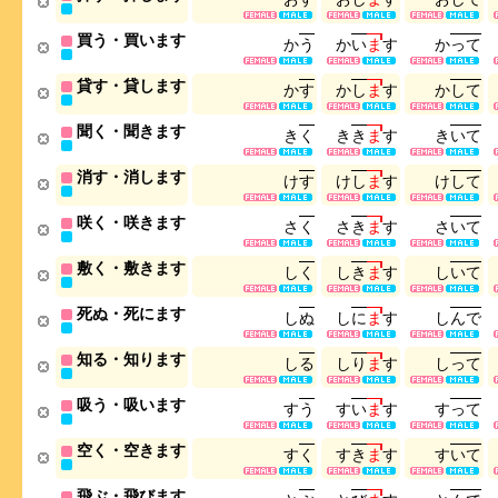
買う・買います
か
う
か
い
ま
す
か
っ
て
貸す・貸します
か
す
か
し
ま
す
か
し
て
聞く・聞きます
き
く
き
き
ま
す
き
い
て
消す・消します
け
す
け
し
ま
す
け
し
て
咲く・咲きます
さ
く
さ
き
ま
す
さ
い
て
敷く・敷きます
し
く
し
き
ま
す
し
い
て
死ぬ・死にます
し
ぬ
し
に
ま
す
し
ん
で
知る・知ります
し
る
し
り
ま
す
し
っ
て
吸う・吸います
す
う
す
い
ま
す
す
っ
て
空く・空きます
す
く
す
き
ま
す
す
い
て
飛ぶ・飛びます