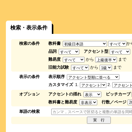
検索・表示条件
検索の条件
教科書
か
品詞
アクセント型
難易度
から
まで
旧能力試験
から
まで
表示の条件
表示順序
カスタマイズ
1.
2.
オプション
アクセントの揺れ
ピッチカーブ
教科書と難易度
行数／ページ
単語の検索