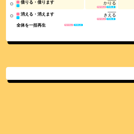
借りる・借ります
か
り
る
消える・消えます
き
え
る
全体を一括再生