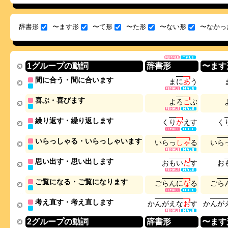
辞書形
〜ます形
〜て形
〜た形
〜ない形
〜なかっ
1グループの動詞
辞書形
〜ます
間に合う・間に合います
ま
に
あ
う
喜ぶ・喜びます
よ
ろ
こ
ぶ
繰り返す・繰り返します
く
り
か
え
す
く
いらっしゃる・いらっしゃいます
い
ら
っ
し
ゃ
る
い
ら
思い出す・思い出します
お
も
い
だ
す
お
ご覧になる・ご覧になります
ご
ら
ん
に
な
る
ご
ら
考え直す・考え直します
か
ん
が
え
な
お
す
か
ん
が
2グループの動詞
辞書形
〜ます