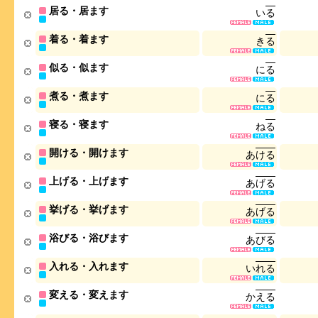
居る・居ます
い
る
着る・着ます
き
る
似る・似ます
に
る
煮る・煮ます
に
る
寝る・寝ます
ね
る
開ける・開けます
あ
け
る
上げる・上げます
あ
げ
る
挙げる・挙げます
あ
げ
る
浴びる・浴びます
あ
び
る
入れる・入れます
い
れ
る
変える・変えます
か
え
る