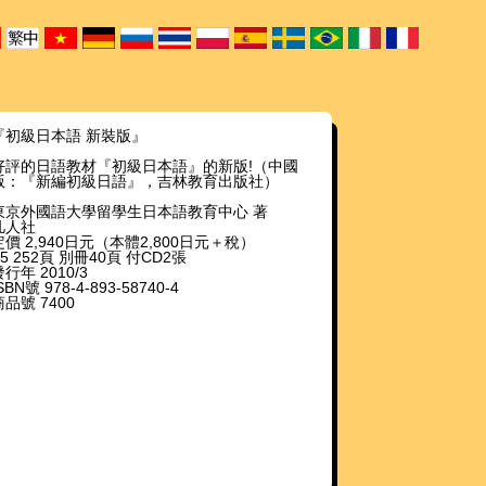
『初級日本語 新裝版』
好評的日語教材『初級日本語』的新版!（中國
版：『新編初級日語』，吉林教育出版社）
東京外國語大學留學生日本語教育中心 著
凡人社
定價 2,940日元（本體2,800日元＋稅）
B5 252頁 別冊40頁 付CD2張
行年 2010/3
SBN號 978-4-893-58740-4
商品號 7400