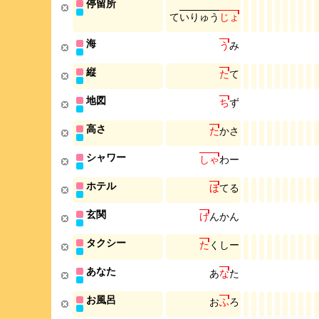
停留所
て
い
り
ゅ
う
じ
ょ
海
う
み
縦
た
て
地図
ち
ず
高さ
た
か
さ
シャワー
し
ゃ
わ
ー
ホテル
ほ
て
る
玄関
げ
ん
か
ん
タクシー
た
く
し
ー
あなた
あ
な
た
お風呂
お
ふ
ろ