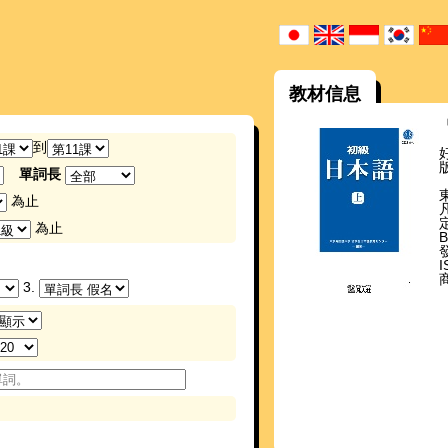
教材信息
到
單詞長
為止
為止
發
I
3.