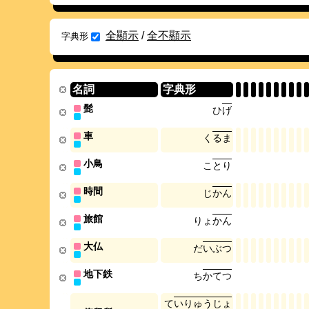
全顯示
/
全不顯示
字典形
名詞
字典形
髭
ひ
げ
車
く
る
ま
小鳥
こ
と
り
時間
じ
か
ん
旅館
り
ょ
か
ん
大仏
だ
い
ぶ
つ
地下鉄
ち
か
て
つ
て
い
り
ゅ
う
じ
ょ