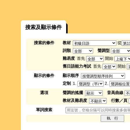
搜索及顯示條件
搜索的條件
教材
從
詞類
聲調型
難易度
首先
開始
舊日語能力考試
首先
開始
顯示的條件
顯示順序
定制
1.
2.
選項
聲調的搖擺
音高曲線
教材及難易度
行數／頁
單詞搜索