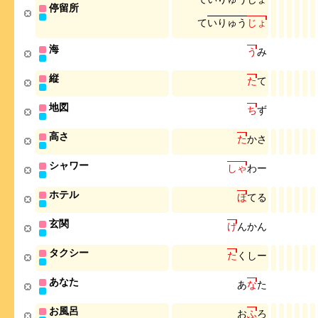
停留所
て
い
り
ゅ
う
じ
ょ
海
う
み
縦
た
て
地図
ち
ず
高さ
た
か
さ
シャワー
し
ゃ
わ
ー
ホテル
ほ
て
る
玄関
げ
ん
か
ん
タクシー
た
く
し
ー
あなた
あ
な
た
お風呂
お
ふ
ろ