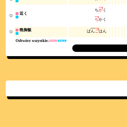
ち
か
く
近く
ち
か
く
晩御飯
ば
ん
ご
は
ん
Odtwórz wszystkie.