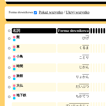
Pokaż wszystko
/
Ukryj wszystko
Forma słownikowa
名詞
Forma słownikowa
髭
ひ
げ
車
く
る
ま
小鳥
こ
と
り
時間
じ
か
ん
旅館
り
ょ
か
ん
大仏
だ
い
ぶ
つ
地下鉄
ち
か
て
つ
て
い
り
ゅ
う
じ
ょ