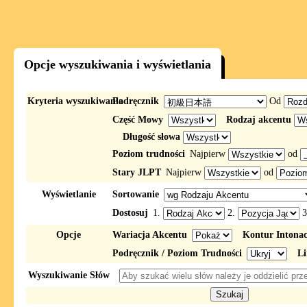
Opcje wyszukiwania i wyświetlania
Kryteria wyszukiwania
Podręcznik
Od
Część Mowy
Rodzaj akcentu
Długość słowa
Poziom trudności
Najpierw
od
Stary JLPT
Najpierw
od
Wyświetlanie
Sortowanie
Dostosuj
1.
2.
3
Opcje
Wariacja Akcentu
Kontur Intona
Podręcznik / Poziom Trudności
Li
Wyszukiwanie Słów