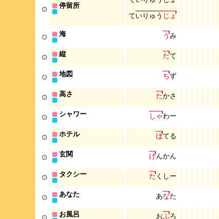
停留所
て
い
り
ゅ
う
じ
ょ
海
う
み
縦
た
て
地図
ち
ず
高さ
た
か
さ
シャワー
し
ゃ
わ
ー
ホテル
ほ
て
る
玄関
げ
ん
か
ん
タクシー
た
く
し
ー
あなた
あ
な
た
お風呂
お
ふ
ろ