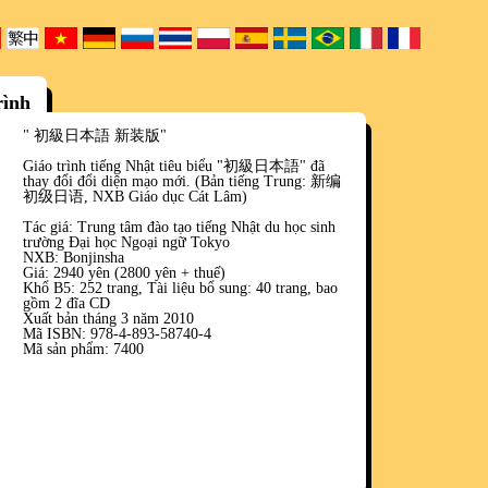
rình
" 初級日本語 新装版"
Giáo trình tiếng Nhật tiêu biểu "初級日本語" đã
thay đổi đổi diện mạo mới. (Bản tiếng Trung: 新编
初级日语, NXB Giáo dục Cát Lâm)
Tác giá: Trung tâm đào tạo tiếng Nhật du học sinh
trường Đại học Ngoại ngữ Tokyo
NXB: Bonjinsha
Giá: 2940 yên (2800 yên + thuế)
Khổ B5: 252 trang, Tài liệu bổ sung: 40 trang, bao
gồm 2 đĩa CD
Xuất bản tháng 3 năm 2010
Mã ISBN: 978-4-893-58740-4
Mã sản phẩm: 7400