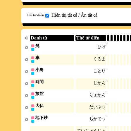
Hiển thị tất cả
/
Ẩn tất cả
Thể từ điển
Danh từ
Thể từ điển
髭
ひ
げ
車
く
る
ま
小鳥
こ
と
り
時間
じ
か
ん
旅館
り
ょ
か
ん
大仏
だ
い
ぶ
つ
地下鉄
ち
か
て
つ
て
い
り
ゅ
う
じ
ょ