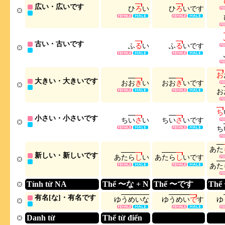
広い・広いです
ひ
ろ
い
ひ
ろ
い
で
す
古い・古いです
ふ
る
い
ふ
る
い
で
す
お
大きい・大きいです
お
お
き
い
お
お
き
い
で
す
お
ち
小さい・小さいです
ち
い
さ
い
ち
い
さ
い
で
す
ち
あ
た
新しい・新しいです
あ
た
ら
し
い
あ
た
ら
し
い
で
す
あ
た
Tính từ NA
Thể 〜な + N
Thể 〜です
Thể
有名[な]・有名です
ゆ
う
め
い
な
ゆ
う
め
い
で
す
ゆ
Danh từ
Thể từ điển