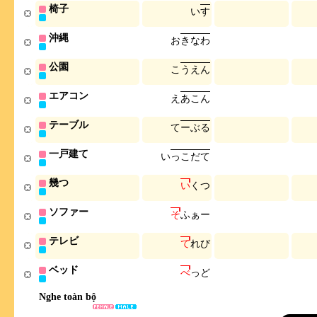
椅子
い
す
沖縄
お
き
な
わ
公園
こ
う
え
ん
エアコン
え
あ
こ
ん
テーブル
て
ー
ぶ
る
一戸建て
い
っ
こ
だ
て
幾つ
い
く
つ
ソファー
そ
ふ
ぁ
ー
テレビ
て
れ
び
ベッド
べ
っ
ど
Nghe toàn bộ