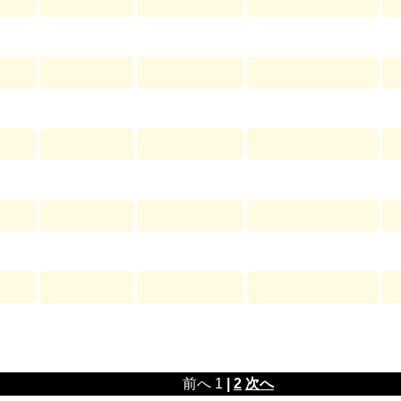
前へ
1
|
2
次へ