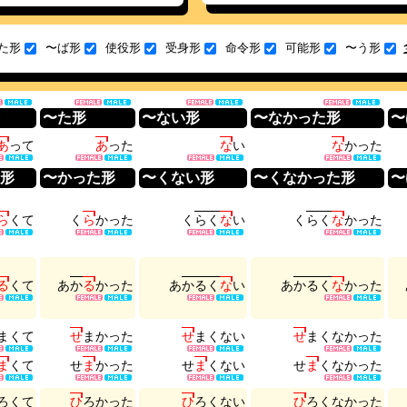
た形
〜ば形
使役形
受身形
命令形
可能形
〜う形
〜た形
〜ない形
〜なかった形
〜
あ
っ
て
あ
っ
た
な
い
な
か
っ
た
形
〜かった形
〜くない形
〜くなかった形
〜
ら
く
て
く
ら
か
っ
た
く
ら
く
な
い
く
ら
く
な
か
っ
た
る
く
て
あ
か
る
か
っ
た
あ
か
る
く
な
い
あ
か
る
く
な
か
っ
た
ま
く
て
せ
ま
か
っ
た
せ
ま
く
な
い
せ
ま
く
な
か
っ
た
ま
く
て
せ
ま
か
っ
た
せ
ま
く
な
い
せ
ま
く
な
か
っ
た
ろ
く
て
ひ
ろ
か
っ
た
ひ
ろ
く
な
い
ひ
ろ
く
な
か
っ
た