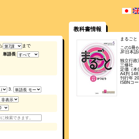
教科書情報
まるごと 
ら
まで
この1冊
JF日本語
単語長
独立行政
三修社
定価（本体
A4判 14
刊行年 20
ISBNコード
3.