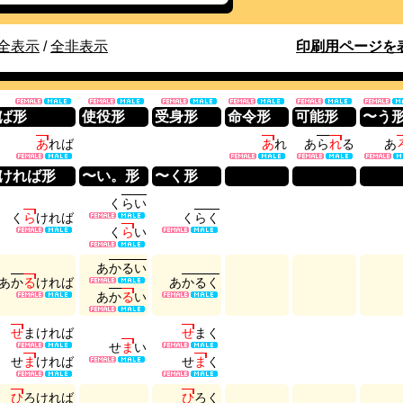
全表示
/
全非表示
印刷用ページを
ば形
使役形
受身形
命令形
可能形
〜う
あ
れ
ば
あ
れ
あ
ら
れ
る
あ
ければ形
〜い。形
〜く形
く
ら
い
く
ら
け
れ
ば
く
ら
く
く
ら
い
あ
か
る
い
あ
か
る
け
れ
ば
あ
か
る
く
あ
か
る
い
せ
ま
け
れ
ば
せ
ま
く
せ
ま
い
せ
ま
け
れ
ば
せ
ま
く
ひ
ろ
け
れ
ば
ひ
ろ
く