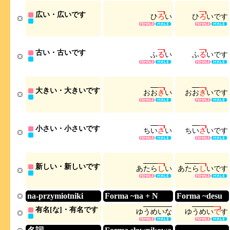
広い・広いです
ひ
ろ
い
ひ
ろ
い
で
す
古い・古いです
ふ
る
い
ふ
る
い
で
す
大きい・大きいです
お
お
き
い
お
お
き
い
で
す
小さい・小さいです
ち
い
さ
い
ち
い
さ
い
で
す
新しい・新しいです
あ
た
ら
し
い
あ
た
ら
し
い
で
す
na-przymiotniki
Forma ~na + N
Forma ~desu
有名[な]・有名です
ゆ
う
め
い
な
ゆ
う
め
い
で
す