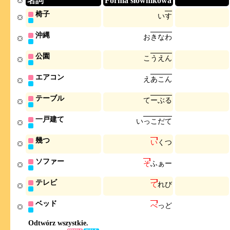
名詞
Forma słownikowa
椅子
い
す
沖縄
お
き
な
わ
公園
こ
う
え
ん
エアコン
え
あ
こ
ん
テーブル
て
ー
ぶ
る
一戸建て
い
っ
こ
だ
て
幾つ
い
く
つ
ソファー
そ
ふ
ぁ
ー
テレビ
て
れ
び
ベッド
べ
っ
ど
Odtwórz wszystkie.