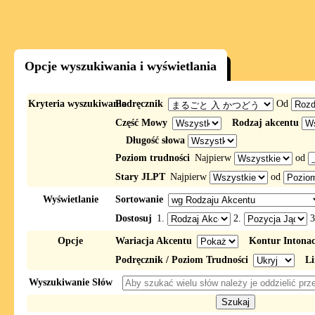
Opcje wyszukiwania i wyświetlania
Kryteria wyszukiwania
Podręcznik
Od
Część Mowy
Rodzaj akcentu
Długość słowa
Poziom trudności
Najpierw
od
Stary JLPT
Najpierw
od
Wyświetlanie
Sortowanie
Dostosuj
1.
2.
3
Opcje
Wariacja Akcentu
Kontur Intona
Podręcznik / Poziom Trudności
Li
Wyszukiwanie Słów