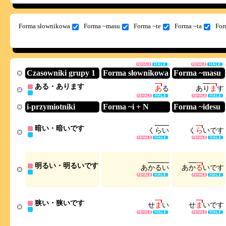
Forma słownikowa
Forma ~masu
Forma ~te
Forma ~ta
For
Czasowniki grupy 1
Forma słownikowa
Forma ~masu
ある・あります
あ
る
あ
り
ま
す
i-przymiotniki
Forma ~i + N
Forma ~idesu
暗い・暗いです
く
ら
い
く
ら
い
で
す
明るい・明るいです
あ
か
る
い
あ
か
る
い
で
す
狭い・狭いです
せ
ま
い
せ
ま
い
で
す