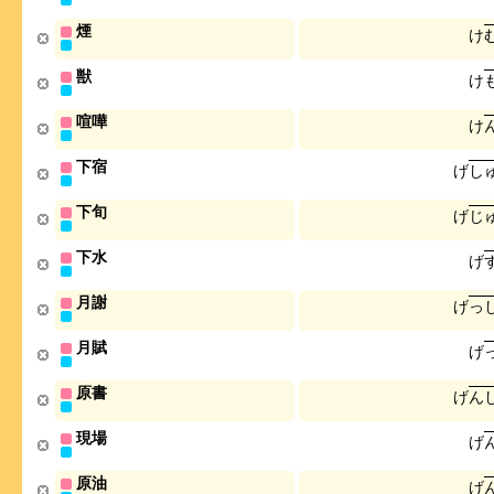
煙
け
獣
け
喧嘩
け
下宿
げ
し
下旬
げ
じ
下水
げ
月謝
げ
っ
月賦
げ
原書
げ
ん
現場
げ
原油
げ