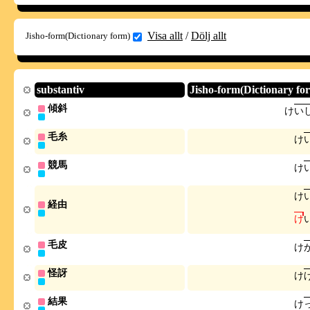
Visa allt
/
Dölj allt
Jisho-form(Dictionary form)
substantiv
Jisho-form(Dictionary fo
傾斜
け
い
毛糸
け
競馬
け
け
経由
け
毛皮
け
怪訝
け
結果
け