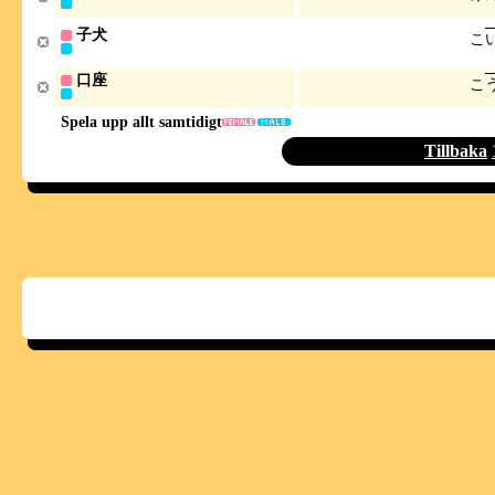
子犬
こ
口座
こ
Spela upp allt samtidigt
Tillbaka