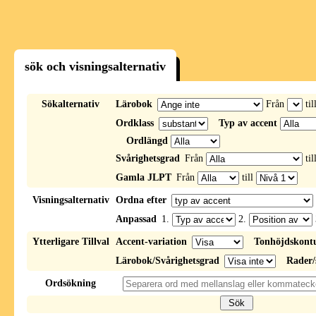
sök och visningsalternativ
Sökalternativ
Lärobok
Från
til
Ordklass
Typ av accent
Ordlängd
Svårighetsgrad
Från
til
Gamla JLPT
Från
till
Visningsalternativ
Ordna efter
Anpassad
1.
2.
Ytterligare Tillval
Accent-variation
Tonhöjdskont
Lärobok/Svårighetsgrad
Rader/
Ordsökning