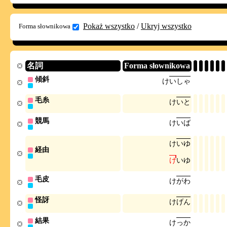
Pokaż wszystko
/
Ukryj wszystko
Forma słownikowa
名詞
Forma słownikowa
傾斜
け
い
し
ゃ
毛糸
け
い
と
競馬
け
い
ば
け
い
ゆ
経由
け
い
ゆ
毛皮
け
が
わ
怪訝
け
げ
ん
結果
け
っ
か