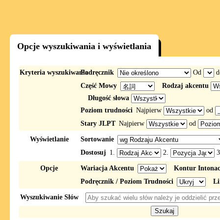
Opcje wyszukiwania i wyświetlania
Kryteria wyszukiwania
Podręcznik
Od
d
Część Mowy
Rodzaj akcentu
Długość słowa
Poziom trudności
Najpierw
od
Stary JLPT
Najpierw
od
Wyświetlanie
Sortowanie
Dostosuj
1.
2.
3
Opcje
Wariacja Akcentu
Kontur Intona
Podręcznik / Poziom Trudności
Li
Wyszukiwanie Słów