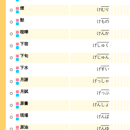
煙
け
む
り
獣
け
も
の
喧嘩
け
ん
か
下宿
げ
し
ゅ
く
下旬
げ
じ
ゅ
ん
下水
げ
す
い
月謝
げ
っ
し
ゃ
月賦
げ
っ
ぷ
原書
げ
ん
し
ょ
現場
げ
ん
ば
原油
げ
ん
ゆ