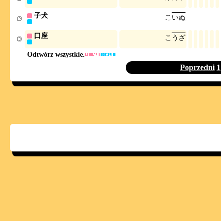
子犬
こ
い
ぬ
口座
こ
う
ざ
Odtwórz wszystkie.
Poprzedni
1