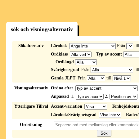
sök och visningsalternativ
Sökalternativ
Lärobok
Från
til
Ordklass
Typ av accent
Ordlängd
Svårighetsgrad
Från
til
Gamla JLPT
Från
till
Visningsalternativ
Ordna efter
Anpassad
1.
2.
Ytterligare Tillval
Accent-variation
Tonhöjdskont
Lärobok/Svårighetsgrad
Rader/
Ordsökning