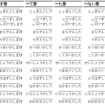
す形
〜て形
〜た形
〜ない形
ょ
ぎ
ん
ぐ
し
ま
す
じ
ょ
ぎ
ん
ぐ
し
て
じ
ょ
ぎ
ん
ぐ
し
た
じ
ょ
ぎ
ん
ぐ
ふ
り
ー
ず
し
ま
す
ふ
り
ー
ず
し
て
ふ
り
ー
ず
し
た
ふ
り
ー
ず
ふ
り
ー
ず
し
ま
す
ふ
り
ー
ず
し
て
ふ
り
ー
ず
し
た
ふ
り
ー
ず
ま
ら
そ
ん
し
ま
す
ま
ら
そ
ん
し
て
ま
ら
そ
ん
し
た
ま
ら
そ
ん
り
す
と
ら
し
ま
す
り
す
と
ら
し
て
り
す
と
ら
し
た
り
す
と
ら
っ
せ
い
か
し
ま
す
か
っ
せ
い
か
し
て
か
っ
せ
い
か
し
た
か
っ
せ
い
か
く
さ
い
か
し
ま
す
こ
く
さ
い
か
し
て
こ
く
さ
い
か
し
た
こ
く
さ
い
か
じ
ょ
う
か
し
ま
す
せ
い
じ
ょ
う
か
し
て
せ
い
じ
ょ
う
か
し
た
せ
い
じ
ょ
う
か
ま
み
ぐ
い
し
ま
す
つ
ま
み
ぐ
い
し
て
つ
ま
み
ぐ
い
し
た
つ
ま
み
ぐ
い
り
は
ず
し
し
ま
す
と
り
は
ず
し
し
て
と
り
は
ず
し
し
た
と
り
は
ず
し
か
ま
い
り
し
ま
す
な
か
ま
い
り
し
て
な
か
ま
い
り
し
た
な
か
ま
い
り
じ
ょ
う
か
し
ま
す
に
ち
じ
ょ
う
か
し
て
に
ち
じ
ょ
う
か
し
た
に
ち
じ
ょ
う
か
か
が
え
り
し
ま
す
わ
か
が
え
り
し
て
わ
か
が
え
り
し
た
わ
か
が
え
り