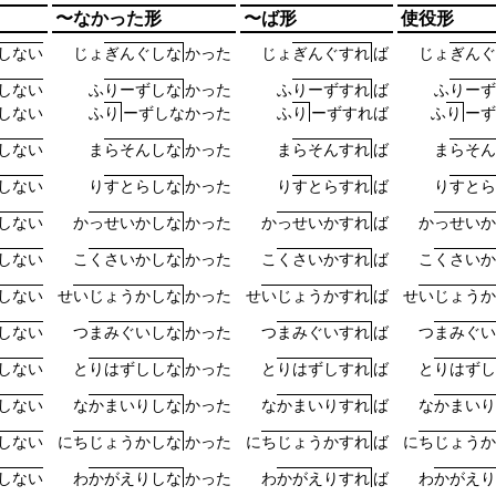
〜なかった形
〜ば形
使役形
し
な
い
じ
ょ
ぎ
ん
ぐ
し
な
か
っ
た
じ
ょ
ぎ
ん
ぐ
す
れ
ば
じ
ょ
ぎ
ん
ぐ
し
な
い
ふ
り
ー
ず
し
な
か
っ
た
ふ
り
ー
ず
す
れ
ば
ふ
り
ー
ず
し
な
い
ふ
り
ー
ず
し
な
か
っ
た
ふ
り
ー
ず
す
れ
ば
ふ
り
ー
ず
し
な
い
ま
ら
そ
ん
し
な
か
っ
た
ま
ら
そ
ん
す
れ
ば
ま
ら
そ
ん
し
な
い
り
す
と
ら
し
な
か
っ
た
り
す
と
ら
す
れ
ば
り
す
と
ら
し
な
い
か
っ
せ
い
か
し
な
か
っ
た
か
っ
せ
い
か
す
れ
ば
か
っ
せ
い
か
し
な
い
こ
く
さ
い
か
し
な
か
っ
た
こ
く
さ
い
か
す
れ
ば
こ
く
さ
い
か
し
な
い
せ
い
じ
ょ
う
か
し
な
か
っ
た
せ
い
じ
ょ
う
か
す
れ
ば
せ
い
じ
ょ
う
か
し
な
い
つ
ま
み
ぐ
い
し
な
か
っ
た
つ
ま
み
ぐ
い
す
れ
ば
つ
ま
み
ぐ
い
し
な
い
と
り
は
ず
し
し
な
か
っ
た
と
り
は
ず
し
す
れ
ば
と
り
は
ず
し
し
な
い
な
か
ま
い
り
し
な
か
っ
た
な
か
ま
い
り
す
れ
ば
な
か
ま
い
り
し
な
い
に
ち
じ
ょ
う
か
し
な
か
っ
た
に
ち
じ
ょ
う
か
す
れ
ば
に
ち
じ
ょ
う
か
し
な
い
わ
か
が
え
り
し
な
か
っ
た
わ
か
が
え
り
す
れ
ば
わ
か
が
え
り