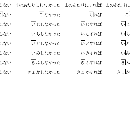
し
な
い
ま
の
あ
た
り
に
し
な
か
っ
た
ま
の
あ
た
り
に
す
れ
ば
ま
の
あ
た
り
に
こ
な
い
こ
な
か
っ
た
く
れ
ば
こ
し
な
い
い
じ
し
な
か
っ
た
い
じ
す
れ
ば
い
じ
し
な
い
い
ち
し
な
か
っ
た
い
ち
す
れ
ば
い
ち
し
な
い
い
と
し
な
か
っ
た
い
と
す
れ
ば
い
と
し
な
い
い
み
し
な
か
っ
た
い
み
す
れ
ば
い
み
し
な
い
き
ふ
し
な
か
っ
た
き
ふ
す
れ
ば
き
ふ
し
な
い
き
ょ
か
し
な
か
っ
た
き
ょ
か
す
れ
ば
き
ょ
か