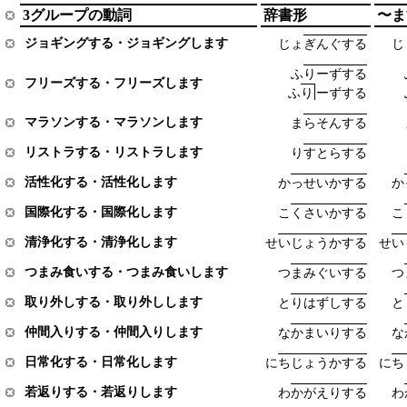
3グループの動詞
辞書形
〜ま
ジョギングする・ジョギングします
じ
ょ
ぎ
ん
ぐ
す
る
じ
ふ
り
ー
ず
す
る
フリーズする・フリーズします
ふ
り
ー
ず
す
る
マラソンする・マラソンします
ま
ら
そ
ん
す
る
リストラする・リストラします
り
す
と
ら
す
る
活性化する・活性化します
か
っ
せ
い
か
す
る
か
国際化する・国際化します
こ
く
さ
い
か
す
る
こ
清浄化する・清浄化します
せ
い
じ
ょ
う
か
す
る
せ
い
つまみ食いする・つまみ食いします
つ
ま
み
ぐ
い
す
る
つ
取り外しする・取り外しします
と
り
は
ず
し
す
る
と
仲間入りする・仲間入りします
な
か
ま
い
り
す
る
な
日常化する・日常化します
に
ち
じ
ょ
う
か
す
る
に
ち
若返りする・若返りします
わ
か
が
え
り
す
る
わ