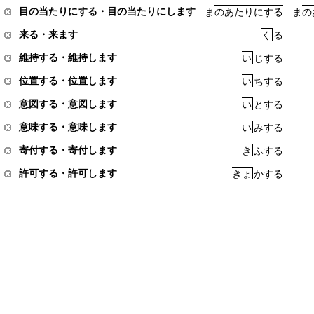
目の当たりにする・目の当たりにします
ま
の
あ
た
り
に
す
る
ま
の
来る・来ます
く
る
維持する・維持します
い
じ
す
る
位置する・位置します
い
ち
す
る
意図する・意図します
い
と
す
る
意味する・意味します
い
み
す
る
寄付する・寄付します
き
ふ
す
る
許可する・許可します
き
ょ
か
す
る