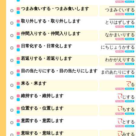
つまみ食いする・つまみ食いします
つ
ま
み
ぐ
い
す
る
取り外しする・取り外しします
と
り
は
ず
し
す
る
仲間入りする・仲間入りします
な
か
ま
い
り
す
る
日常化する・日常化します
に
ち
じ
ょ
う
か
す
る
若返りする・若返りします
わ
か
が
え
り
す
る
目の当たりにする・目の当たりにします
ま
の
あ
た
り
に
す
る
来る・来ます
く
る
維持する・維持します
い
じ
す
る
位置する・位置します
い
ち
す
る
意図する・意図します
い
と
す
る
意味する・意味します
い
み
す
る