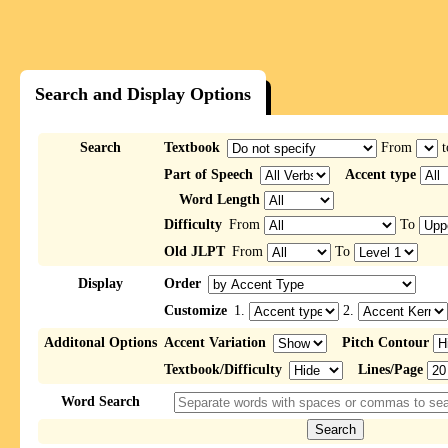
Search and Display Options
Search
Textbook
From
t
Part of Speech
Accent type
Word Length
Difficulty
From
To
Old JLPT
From
To
Display
Order
Customize
1.
2.
Additonal Options
Accent Variation
Pitch Contour
Textbook/Difficulty
Lines/Page
Word Search