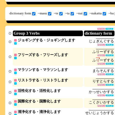
dictionary form
~masu
~te
~ta
~nai
~nakatta
~ba
Group 3 Verbs
dictionary form
ジョギングする・ジョギングします
じ
ょ
ぎ
ん
ぐ
す
る
ふ
り
ー
ず
す
る
フリーズする・フリーズします
ふ
り
ー
ず
す
る
マラソンする・マラソンします
ま
ら
そ
ん
す
る
リストラする・リストラします
り
す
と
ら
す
る
活性化する・活性化します
か
っ
せ
い
か
す
る
国際化する・国際化します
こ
く
さ
い
か
す
る
清浄化する・清浄化します
せ
い
じ
ょ
う
か
す
る