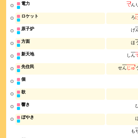
電力
で
ん
ロケット
ろ
原子炉
げ
方面
ほ
新天地
し
ん
先住民
せ
ん
じ
ゅ
個
欲
響き
ぼやき
も