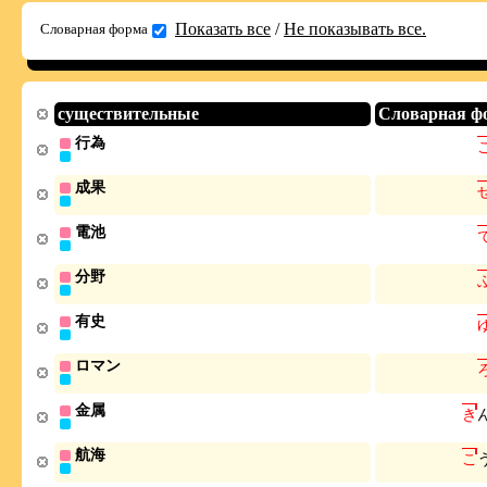
Показать все
/
Не показывать все.
Словарная форма
существительные
Словарная ф
行為
成果
電池
分野
有史
ロマン
金属
き
航海
こ