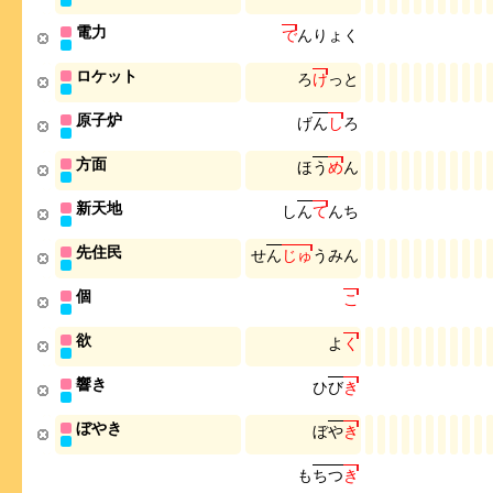
電力
で
ん
り
ょ
く
ロケット
ろ
け
っ
と
原子炉
げ
ん
し
ろ
方面
ほ
う
め
ん
新天地
し
ん
て
ん
ち
先住民
せ
ん
じ
ゅ
う
み
ん
個
こ
欲
よ
く
響き
ひ
び
き
ぼやき
ぼ
や
き
も
ち
つ
き