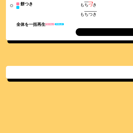
餅つき
も
ち
つ
き
も
ち
つ
き
全体を一括再生