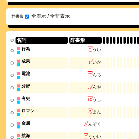
全表示
/
全非表示
辞書形
名詞
辞書形
行為
こ
う
い
成果
せ
い
か
電池
で
ん
ち
分野
ぶ
ん
や
有史
ゆ
う
し
ロマン
ろ
ま
ん
金属
き
ん
ぞ
く
航海
こ
う
か
い