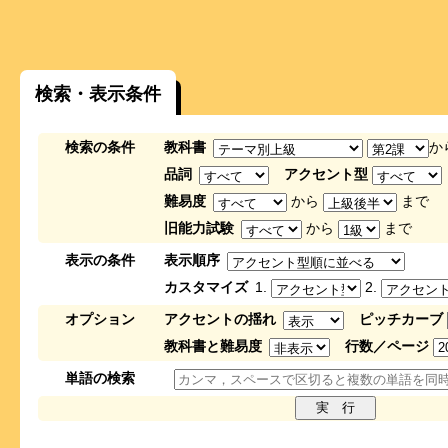
検索・表示条件
検索の条件
教科書
か
品詞
アクセント型
難易度
から
まで
旧能力試験
から
まで
表示の条件
表示順序
カスタマイズ
1.
2.
オプション
アクセントの揺れ
ピッチカーブ
教科書と難易度
行数／ページ
単語の検索