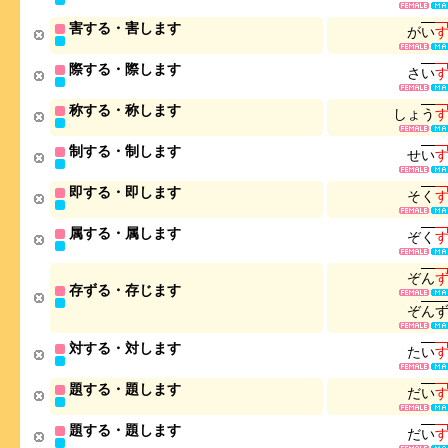
害する・害します
が
い
際する・際します
さ
い
称する・称します
し
ょ
う
制する・制します
せ
い
即する・即します
そ
く
属する・属します
ぞ
く
ぞ
ん
存ずる・存じます
ぞ
ん
対する・対します
た
い
題する・題します
だ
い
題する・題します
だ
い