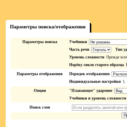
Параметры поиска/отображения
Параметры поиска
Учебники
Часть речи
Тип у
Уровень сложности
Прежде все
Норёку сикэн старого образца
П
Параметры отображения
Порядок отображения
Индивидуальные настройки
1.
Опции
"Плавающее" ударение
Учебники и уровень сложности
Поиск слов