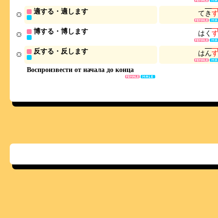
適する・適します
て
き
博する・博します
は
く
反する・反します
は
ん
Воспроизвести от начала до конца