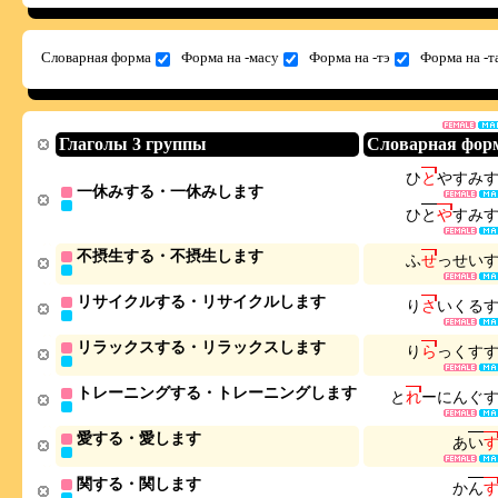
Словарная форма
Форма на -масу
Форма на -тэ
Форма на -т
Глаголы 3 группы
Словарная фор
ひ
と
や
す
み
一休みする・一休みします
ひ
と
や
す
み
不摂生する・不摂生します
ふ
せ
っ
せ
い
リサイクルする・リサイクルします
り
さ
い
く
る
リラックスする・リラックスします
り
ら
っ
く
す
トレーニングする・トレーニングします
と
れ
ー
に
ん
ぐ
愛する・愛します
あ
い
関する・関します
か
ん