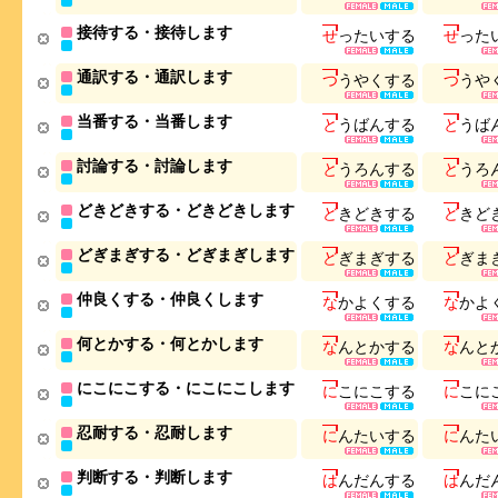
接待する・接待します
せ
っ
た
い
す
る
せ
っ
た
通訳する・通訳します
つ
う
や
く
す
る
つ
う
や
当番する・当番します
と
う
ば
ん
す
る
と
う
ば
討論する・討論します
と
う
ろ
ん
す
る
と
う
ろ
どきどきする・どきどきします
ど
き
ど
き
す
る
ど
き
ど
どぎまぎする・どぎまぎします
ど
ぎ
ま
ぎ
す
る
ど
ぎ
ま
仲良くする・仲良くします
な
か
よ
く
す
る
な
か
よ
何とかする・何とかします
な
ん
と
か
す
る
な
ん
と
にこにこする・にこにこします
に
こ
に
こ
す
る
に
こ
に
忍耐する・忍耐します
に
ん
た
い
す
る
に
ん
た
判断する・判断します
は
ん
だ
ん
す
る
は
ん
だ