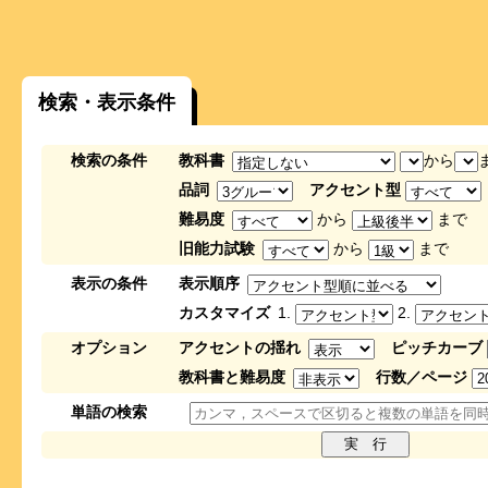
検索・表示条件
検索の条件
教科書
から
品詞
アクセント型
難易度
から
まで
旧能力試験
から
まで
表示の条件
表示順序
カスタマイズ
1.
2.
オプション
アクセントの揺れ
ピッチカーブ
教科書と難易度
行数／ページ
単語の検索