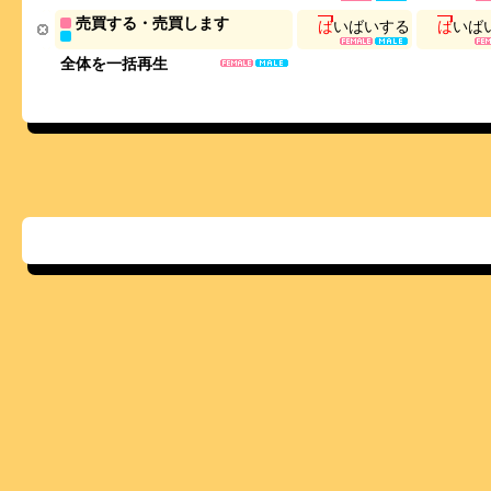
売買する・売買します
ば
い
ば
い
す
る
ば
い
ば
全体を一括再生