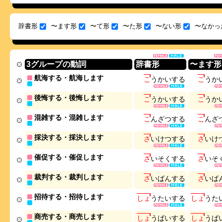
辞書形
〜ます形
〜て形
〜た形
〜ない形
〜なかっ
3グループの動詞
辞書形
〜ます形
航海する・航海します
こ
う
か
い
す
る
こ
う
か
後悔する・後悔します
こ
う
か
い
す
る
こ
う
か
混雑する・混雑します
こ
ん
ざ
つ
す
る
こ
ん
ざ
採決する・採決します
さ
い
け
つ
す
る
さ
い
け
催促する・催促します
さ
い
そ
く
す
る
さ
い
そ
裁判する・裁判します
さ
い
ば
ん
す
る
さ
い
ば
招待する・招待します
し
ょ
う
た
い
す
る
し
ょ
う
た
商売する・商売します
し
ょ
う
ば
い
す
る
し
ょ
う
ば