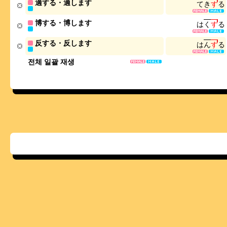
適する・適します
て
き
す
る
博する・博します
は
く
す
る
反する・反します
は
ん
す
る
전체 일괄 재생