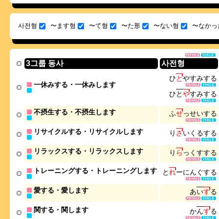
사전형
〜ます형
〜て형
〜た形
〜ない형
〜なかっ
3그룹 동사
사전형
ひ
と
や
す
み
す
る
一休みする・一休みします
ひ
と
や
す
み
す
る
不摂生する・不摂生します
ふ
せ
っ
せ
い
す
る
リサイクルする・リサイクルします
り
さ
い
く
る
す
る
リラックスする・リラックスします
り
ら
っ
く
す
す
る
トレーニングする・トレーニングします
と
れ
ー
に
ん
ぐ
す
る
愛する・愛します
あ
い
す
る
関する・関します
か
ん
す
る