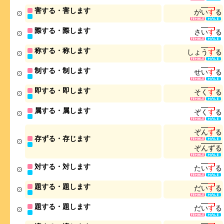
害する・害します
が
い
す
る
際する・際します
さ
い
す
る
称する・称します
し
ょ
う
す
る
制する・制します
せ
い
す
る
即する・即します
そ
く
す
る
属する・属します
ぞ
く
す
る
ぞ
ん
ず
る
存ずる・存じます
ぞ
ん
ず
る
対する・対します
た
い
す
る
題する・題します
だ
い
す
る
題する・題します
だ
い
す
る