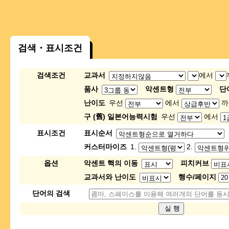
검색・표시조건
검색조건
교과서
에서
품사
악센트형
단
난이도
우선
에서
까
구 (舊) 일본어능력시험
우선
에서
표시조건
표시순서
커스터마이즈
1.
2.
옵션
악센트 핵의 이동
피치커브
교과서와 난이도
행수/페이지
단어의 검색