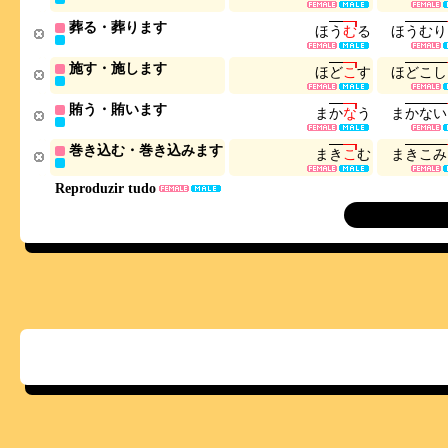
葬る・葬ります
ほ
う
む
る
ほ
う
む
り
施す・施します
ほ
ど
こ
す
ほ
ど
こ
し
賄う・賄います
ま
か
な
う
ま
か
な
い
巻き込む・巻き込みます
ま
き
こ
む
ま
き
こ
み
Reproduzir tudo