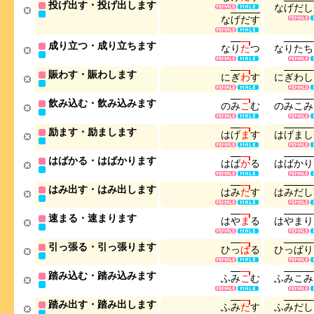
投げ出す・投げ出します
な
げ
だ
し
な
げ
だ
す
成り立つ・成り立ちます
な
り
た
つ
な
り
た
ち
賑わす・賑わします
に
ぎ
わ
す
に
ぎ
わ
し
飲み込む・飲み込みます
の
み
こ
む
の
み
こ
み
励ます・励まします
は
げ
ま
す
は
げ
ま
し
はばかる・はばかります
は
ば
か
る
は
ば
か
り
はみ出す・はみ出します
は
み
だ
す
は
み
だ
し
速まる・速まります
は
や
ま
る
は
や
ま
り
引っ張る・引っ張ります
ひ
っ
ぱ
る
ひ
っ
ぱ
り
踏み込む・踏み込みます
ふ
み
こ
む
ふ
み
こ
み
踏み出す・踏み出します
ふ
み
だ
す
ふ
み
だ
し