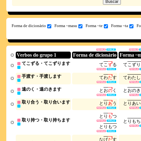
Forma de dicionário
Forma ~masu
Forma ~te
Forma ~ta
Fo
Verbos do grupo 1
Forma de dicionário
Forma ~
てこずる・てこずります
て
こ
ず
る
て
こ
ず
り
手渡す・手渡します
て
わ
た
す
て
わ
た
し
遠のく・遠のきます
と
お
の
く
と
お
の
き
取り合う・取り合います
と
り
あ
う
と
り
あ
い
と
り
も
つ
取り持つ・取り持ちます
と
り
も
ち
と
り
も
つ
な
げ
だ
す