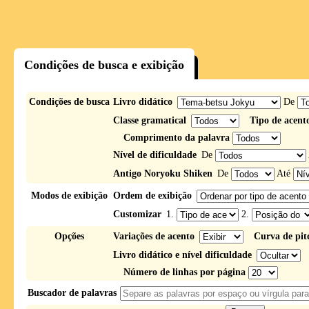
Condições de busca e exibição
Condições de busca
Livro didático
De
Classe gramatical
Tipo de acent
Comprimento da palavra
Nível de dificuldade
De
Antigo Noryoku Shiken
De
Até
Modos de exibição
Ordem de exibição
Customizar
1.
2.
Opções
Variações de acento
Curva de pit
Livro didático e nível dificuldade
Número de linhas por página
Buscador de palavras