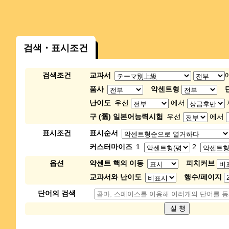
검색・표시조건
검색조건
교과서
품사
악센트형
난이도
우선
에서
구 (舊) 일본어능력시험
우선
에서
표시조건
표시순서
커스터마이즈
1.
2.
옵션
악센트 핵의 이동
피치커브
교과서와 난이도
행수/페이지
단어의 검색