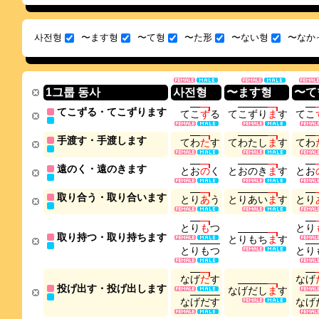
사전형
〜ます형
〜て형
〜た形
〜ない형
〜なか
1그룹 동사
사전형
〜ます형
〜て
てこずる・てこずります
て
こ
ず
る
て
こ
ず
り
ま
す
て
こ
手渡す・手渡します
て
わ
た
す
て
わ
た
し
ま
す
て
わ
遠のく・遠のきます
と
お
の
く
と
お
の
き
ま
す
と
お
取り合う・取り合います
と
り
あ
う
と
り
あ
い
ま
す
と
り
と
り
も
つ
と
り
取り持つ・取り持ちます
と
り
も
ち
ま
す
と
り
も
つ
と
り
な
げ
だ
す
な
げ
投げ出す・投げ出します
な
げ
だ
し
ま
す
な
げ
だ
す
な
げ