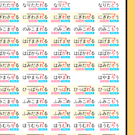
り
た
た
せ
る
な
り
た
た
れ
る
な
り
た
て
な
り
た
と
う
ぎ
わ
さ
せ
る
に
ぎ
わ
さ
れ
る
に
ぎ
わ
せ
に
ぎ
わ
せ
る
に
ぎ
わ
そ
う
み
こ
ま
せ
る
の
み
こ
ま
れ
る
の
み
こ
め
の
み
こ
め
る
の
み
こ
も
う
げ
ま
さ
せ
る
は
げ
ま
さ
れ
る
は
げ
ま
せ
は
げ
ま
せ
る
は
げ
ま
そ
う
ば
か
ら
せ
る
は
ば
か
ら
れ
る
は
ば
か
れ
は
ば
か
れ
る
は
ば
か
ろ
う
み
だ
さ
せ
る
は
み
だ
さ
れ
る
は
み
だ
せ
は
み
だ
せ
る
は
み
だ
そ
う
や
ま
ら
せ
る
は
や
ま
ら
れ
る
は
や
ま
れ
は
や
ま
ろ
う
っ
ぱ
ら
せ
る
ひ
っ
ぱ
ら
れ
る
ひ
っ
ぱ
れ
ひ
っ
ぱ
れ
る
ひ
っ
ぱ
ろ
う
み
こ
ま
せ
る
ふ
み
こ
ま
れ
る
ふ
み
こ
め
ふ
み
こ
め
る
ふ
み
こ
も
う
み
だ
さ
せ
る
ふ
み
だ
さ
れ
る
ふ
み
だ
せ
ふ
み
だ
せ
る
ふ
み
だ
そ
う
う
む
ら
せ
る
ほ
う
む
ら
れ
る
ほ
う
む
れ
ほ
う
む
れ
る
ほ
う
む
ろ
う