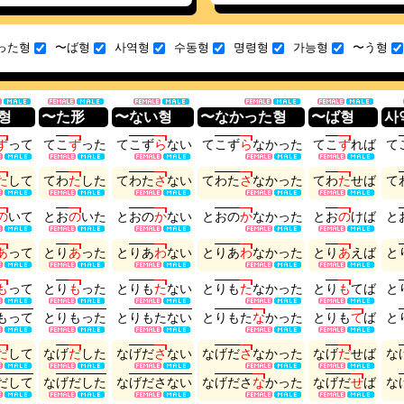
った형
〜ば형
사역형
수동형
명령형
가능형
〜う형
형
〜た形
〜ない형
〜なかった형
〜ば형
사
ず
っ
て
て
こ
ず
っ
た
て
こ
ず
ら
な
い
て
こ
ず
ら
な
か
っ
た
て
こ
ず
れ
ば
て
た
し
て
て
わ
た
し
た
て
わ
た
さ
な
い
て
わ
た
さ
な
か
っ
た
て
わ
た
せ
ば
て
の
い
て
と
お
の
い
た
と
お
の
か
な
い
と
お
の
か
な
か
っ
た
と
お
の
け
ば
と
あ
っ
て
と
り
あ
っ
た
と
り
あ
わ
な
い
と
り
あ
わ
な
か
っ
た
と
り
あ
え
ば
と
も
っ
て
と
り
も
っ
た
と
り
も
た
な
い
と
り
も
た
な
か
っ
た
と
り
も
て
ば
と
も
っ
て
と
り
も
っ
た
と
り
も
た
な
い
と
り
も
た
な
か
っ
た
と
り
も
て
ば
と
だ
し
て
な
げ
だ
し
た
な
げ
だ
さ
な
い
な
げ
だ
さ
な
か
っ
た
な
げ
だ
せ
ば
な
だ
し
て
な
げ
だ
し
た
な
げ
だ
さ
な
い
な
げ
だ
さ
な
か
っ
た
な
げ
だ
せ
ば
な