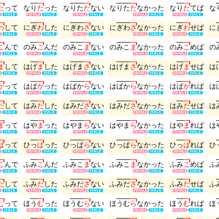
た
っ
て
な
り
た
っ
た
な
り
た
た
な
い
な
り
た
た
な
か
っ
た
な
り
た
て
ば
な
わ
し
て
に
ぎ
わ
し
た
に
ぎ
わ
さ
な
い
に
ぎ
わ
さ
な
か
っ
た
に
ぎ
わ
せ
ば
に
こ
ん
で
の
み
こ
ん
だ
の
み
こ
ま
な
い
の
み
こ
ま
な
か
っ
た
の
み
こ
め
ば
の
ま
し
て
は
げ
ま
し
た
は
げ
ま
さ
な
い
は
げ
ま
さ
な
か
っ
た
は
げ
ま
せ
ば
は
か
っ
て
は
ば
か
っ
た
は
ば
か
ら
な
い
は
ば
か
ら
な
か
っ
た
は
ば
か
れ
ば
は
だ
し
て
は
み
だ
し
た
は
み
だ
さ
な
い
は
み
だ
さ
な
か
っ
た
は
み
だ
せ
ば
は
ま
っ
て
は
や
ま
っ
た
は
や
ま
ら
な
い
は
や
ま
ら
な
か
っ
た
は
や
ま
れ
ば
は
ぱ
っ
て
ひ
っ
ぱ
っ
た
ひ
っ
ぱ
ら
な
い
ひ
っ
ぱ
ら
な
か
っ
た
ひ
っ
ぱ
れ
ば
ひ
こ
ん
で
ふ
み
こ
ん
だ
ふ
み
こ
ま
な
い
ふ
み
こ
ま
な
か
っ
た
ふ
み
こ
め
ば
ふ
だ
し
て
ふ
み
だ
し
た
ふ
み
だ
さ
な
い
ふ
み
だ
さ
な
か
っ
た
ふ
み
だ
せ
ば
ふ
む
っ
て
ほ
う
む
っ
た
ほ
う
む
ら
な
い
ほ
う
む
ら
な
か
っ
た
ほ
う
む
れ
ば
ほ