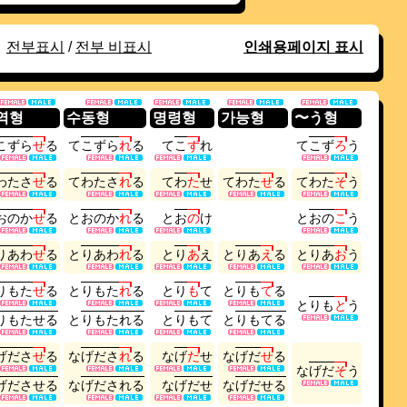
전부표시
/
전부 비표시
인쇄용페이지 표시
역형
수동형
명령형
가능형
〜う형
こ
ず
ら
せ
る
て
こ
ず
ら
れ
る
て
こ
ず
れ
て
こ
ず
ろ
う
わ
た
さ
せ
る
て
わ
た
さ
れ
る
て
わ
た
せ
て
わ
た
せ
る
て
わ
た
そ
う
お
の
か
せ
る
と
お
の
か
れ
る
と
お
の
け
と
お
の
こ
う
り
あ
わ
せ
る
と
り
あ
わ
れ
る
と
り
あ
え
と
り
あ
え
る
と
り
あ
お
う
り
も
た
せ
る
と
り
も
た
れ
る
と
り
も
て
と
り
も
て
る
と
り
も
と
う
り
も
た
せ
る
と
り
も
た
れ
る
と
り
も
て
と
り
も
て
る
げ
だ
さ
せ
る
な
げ
だ
さ
れ
る
な
げ
だ
せ
な
げ
だ
せ
る
な
げ
だ
そ
う
げ
だ
さ
せ
る
な
げ
だ
さ
れ
る
な
げ
だ
せ
な
げ
だ
せ
る