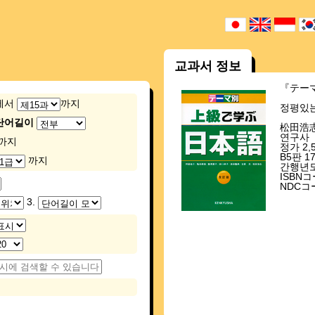
교과서 정보
『テー
에서
까지
정평있는
단어길이
松田浩志
연구사
까지
정가 2,
B5판 
까지
간행년도
ISBNコー
NDCコー
3.