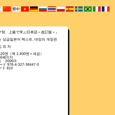
マ別 上級で学ぶ日本語＜改訂版＞』
 상급일본어 텍스트, 대망의 개정판
 외 저
520엔（책 2,400엔＋세금）
176페이지
 2006/3
ド 978-4-327-38447-0
ド 810