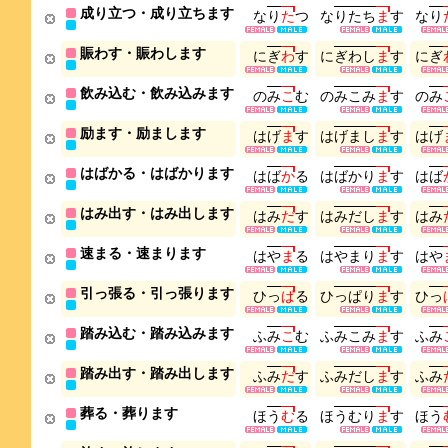
成り立つ・成り立ちます
な
り
た
つ
な
り
た
ち
ま
す
な
り
賑わす・賑わします
に
ぎ
わ
す
に
ぎ
わ
し
ま
す
に
ぎ
飲み込む・飲み込みます
の
み
こ
む
の
み
こ
み
ま
す
の
み
励ます・励まします
は
げ
ま
す
は
げ
ま
し
ま
す
は
げ
はばかる・はばかります
は
ば
か
る
は
ば
か
り
ま
す
は
ば
はみ出す・はみ出します
は
み
だ
す
は
み
だ
し
ま
す
は
み
速まる・速まります
は
や
ま
る
は
や
ま
り
ま
す
は
や
引っ張る・引っ張ります
ひ
っ
ぱ
る
ひ
っ
ぱ
り
ま
す
ひ
っ
踏み込む・踏み込みます
ふ
み
こ
む
ふ
み
こ
み
ま
す
ふ
み
踏み出す・踏み出します
ふ
み
だ
す
ふ
み
だ
し
ま
す
ふ
み
葬る・葬ります
ほ
う
む
る
ほ
う
む
り
ま
す
ほ
う