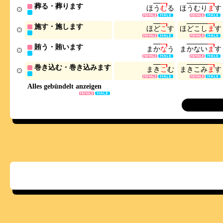
葬る・葬ります
ほ
う
む
る
ほ
う
む
り
ま
す
施す・施します
ほ
ど
こ
す
ほ
ど
こ
し
ま
す
賄う・賄います
ま
か
な
う
ま
か
な
い
ま
す
巻き込む・巻き込みます
ま
き
こ
む
ま
き
こ
み
ま
す
Alles gebündelt anzeigen