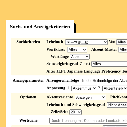
Such- und Anzeigekriterien
Suchkriterien
Lehrbuch
Von
Wortklasse
Akzent-Muster
Wortlänge
Schwerigkeitsgrad
Zuerst
Alter JLPT Japanese Language Proficiency Tes
Anzeigeparameter
Anzeigereihenfolge
Anpassung
1.
2.
Optionen
Akzentvariante
Pitchkon
Lehrbuch und Schwierigkeitsgrad
Zeile/Seite
Wortsuche