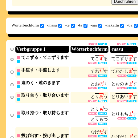
Wörterbuchform
-masu
-te
-ta
-nai
-nakatta
-ba
Verbgruppe 1
Wörterbuchform
-masu
てこずる・てこずります
て
こ
ず
る
て
こ
ず
り
ま
す
手渡す・手渡します
て
わ
た
す
て
わ
た
し
ま
す
遠のく・遠のきます
と
お
の
く
と
お
の
き
ま
す
取り合う・取り合います
と
り
あ
う
と
り
あ
い
ま
す
と
り
も
つ
取り持つ・取り持ちます
と
り
も
ち
ま
す
と
り
も
つ
な
げ
だ
す
投げ出す・投げ出します
な
げ
だ
し
ま
す