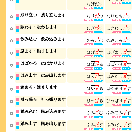
な
げ
だ
す
成り立つ・成り立ちます
な
り
た
つ
な
り
た
ち
ま
す
賑わす・賑わします
に
ぎ
わ
す
に
ぎ
わ
し
ま
す
飲み込む・飲み込みます
の
み
こ
む
の
み
こ
み
ま
す
励ます・励まします
は
げ
ま
す
は
げ
ま
し
ま
す
はばかる・はばかります
は
ば
か
る
は
ば
か
り
ま
す
はみ出す・はみ出します
は
み
だ
す
は
み
だ
し
ま
す
速まる・速まります
は
や
ま
る
は
や
ま
り
ま
す
引っ張る・引っ張ります
ひ
っ
ぱ
る
ひ
っ
ぱ
り
ま
す
踏み込む・踏み込みます
ふ
み
こ
む
ふ
み
こ
み
ま
す
踏み出す・踏み出します
ふ
み
だ
す
ふ
み
だ
し
ま
す