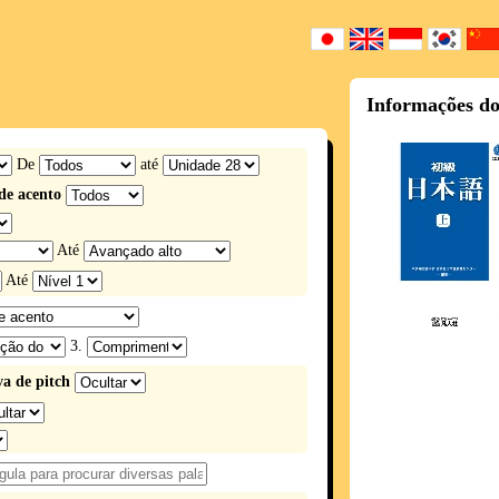
Informações do 
De
até
de acento
Até
Até
3.
a de pitch