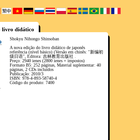
livro didático
Shokyu Nihongo Shinsoban
A nova edição do livro didático de japonês
referência (nível básico) (Versão em chinês: "新编初
级日语", Editora: 吉林教育出版社 .
Preço: 2940 ienes (2800 ienes + impostos)
Formato B5: 252 páginas, Material suplementar: 40
páginas, 2 CDs incluídos
Publicação: 2010/3
ISBN: 978-4-893-58740-4
Código do produto: 7400