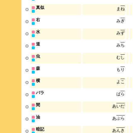
真似
ま
ね
右
み
ぎ
水
み
ず
道
み
ち
虫
む
し
森
も
り
横
よ
こ
バラ
ば
ら
間
あ
い
だ
油
あ
ぶ
ら
暗記
あ
ん
き