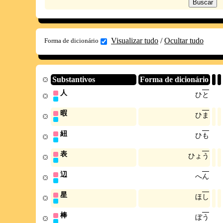
Visualizar tudo
/
Ocultar tudo
Forma de dicionário
Substantivos
Forma de dicionário
人
ひ
と
暇
ひ
ま
紐
ひ
も
表
ひ
ょ
う
辺
へ
ん
星
ほ
し
棒
ぼ
う