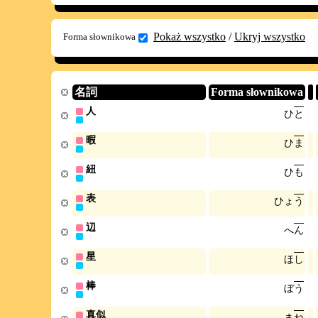
Pokaż wszystko
/
Ukryj wszystko
Forma słownikowa
名詞
Forma słownikowa
人
ひ
と
暇
ひ
ま
紐
ひ
も
表
ひ
ょ
う
辺
へ
ん
星
ほ
し
棒
ぼ
う
真似
ま
ね