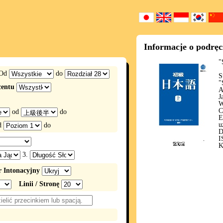
Informacje o podrę
"
Od
do
S
"
centu
A
J
W
C
od
do
E
u
d
do
D
I
K
3.
 Intonacyjny
Linii / Stronę