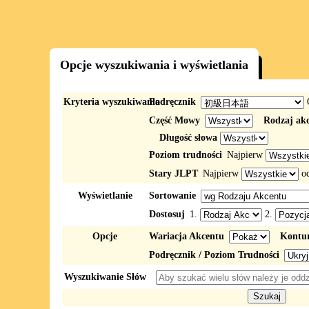
Opcje wyszukiwania i wyświetlania
Kryteria wyszukiwania
Podręcznik
Część Mowy
Rodzaj ak
Długość słowa
Poziom trudności
Najpierw
Stary JLPT
Najpierw
o
Wyświetlanie
Sortowanie
Dostosuj
1.
2.
Opcje
Wariacja Akcentu
Kontur
Podręcznik / Poziom Trudności
Wyszukiwanie Słów