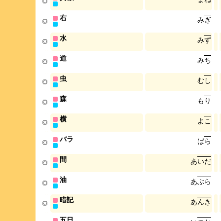
右
み
ぎ
水
み
ず
道
み
ち
虫
む
し
森
も
り
横
よ
こ
バラ
ば
ら
間
あ
い
だ
油
あ
ぶ
ら
暗記
あ
ん
き
五日