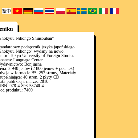
czniku
Shokyuu Nihongo Shinsouban"
tandardowy podręcznik języka japońskiego
Shokyuu Nihongo" wydany na nowo.
utor: Tokyo University of Foreign Studies
apanese Language Center
ydawnictwo: Bonjinsha
ena: 2 940 jenów (2 800 jenów + podatek)
dycja w formacie B5: 252 strony, Materiały
zupełniające: 40 stron, 2 płyty CD
ata publikacji: marzec 2010
SBN: 978-4-893-58740-4
od produktu: 7400