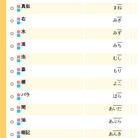
真似
ま
ね
右
み
ぎ
水
み
ず
道
み
ち
虫
む
し
森
も
り
横
よ
こ
バラ
ば
ら
間
あ
い
だ
油
あ
ぶ
ら
暗記
あ
ん
き