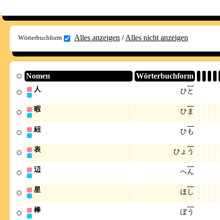
Alles anzeigen
/
Alles nicht anzeigen
Wörterbuchform
Nomen
Wörterbuchform
人
ひ
と
暇
ひ
ま
紐
ひ
も
表
ひ
ょ
う
辺
へ
ん
星
ほ
し
棒
ぼ
う