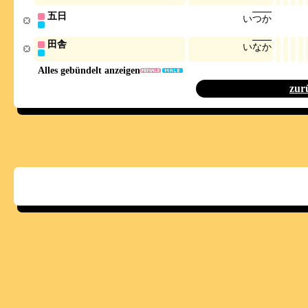
五日
い
つ
か
田舎
い
な
か
Alles gebündelt anzeigen
zur