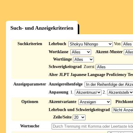
Such- und Anzeigekriterien
Suchkriterien
Lehrbuch
Von
Wortklasse
Akzent-Muster
Wortlänge
Schwerigkeitsgrad
Zuerst
Alter JLPT Japanese Language Proficiency Tes
Anzeigeparameter
Anzeigereihenfolge
Anpassung
1.
2.
Optionen
Akzentvariante
Pitchkon
Lehrbuch und Schwierigkeitsgrad
Zeile/Seite
Wortsuche