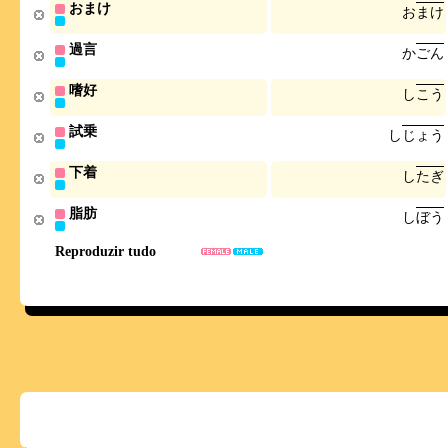
おまけ
お
ま
け
過言
か
ご
ん
嗜好
し
こ
う
試乗
し
じ
ょ
う
下着
し
た
ぎ
脂肪
し
ぼ
う
Reproduzir tudo