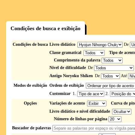
Condições de busca e exibição
Condições de busca
Livro didático
De
Classe gramatical
Tipo de acent
Comprimento da palavra
Nível de dificuldade
De
Antigo Noryoku Shiken
De
Até
Modos de exibição
Ordem de exibição
Customizar
1.
2.
Opções
Variações de acento
Curva de pit
Livro didático e nível dificuldade
Número de linhas por página
Buscador de palavras