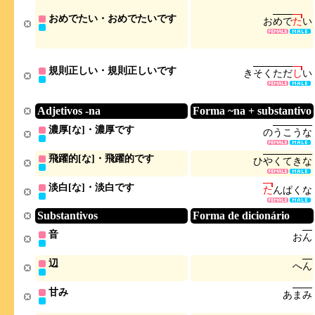
おめでたい・おめでたいです
お
め
で
た
い
規則正しい・規則正しいです
き
そ
く
た
だ
し
い
Adjetivos -na
Forma ~na + substantivo
濃厚[な]・濃厚です
の
う
こ
う
な
飛躍的[な]・飛躍的です
ひ
や
く
て
き
な
淡白[な]・淡白です
た
ん
ぱ
く
な
Substantivos
Forma de dicionário
音
お
ん
辺
へ
ん
甘み
あ
ま
み