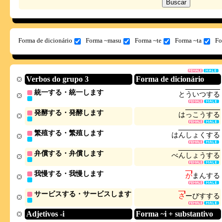
Forma de dicionário
Forma ~masu
Forma ~te
Forma ~ta
Fo
Verbos do grupo 3
Forma de dicionário
統一する・統一します
と
う
い
つ
す
る
発酵する・発酵します
は
っ
こ
う
す
る
繁殖する・繁殖します
は
ん
し
ょ
く
す
る
弁償する・弁償します
べ
ん
し
ょ
う
す
る
我慢する・我慢します
が
ま
ん
す
る
サービスする・サービスします
さ
ー
び
す
す
る
Adjetivos -i
Forma ~i + substantivo